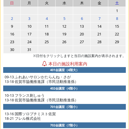
日
月
火
水
木
金
土
1
2
3
4
5
6
7
8
9
10
11
12
13
14
15
16
17
18
19
20
21
22
23
24
25
26
27
28
29
30
31
※日付をクリックしますと当日の施設案内が表示されます。
本日の施設利用案内
401会議室（4階大）
09-13 ふれあいサロンかたらんね・さが
13-18 佐賀市協働推進課（市民活動推進係）
402会議室（4階小）
10-13 フランス刺しゅう
13-18 佐賀市協働推進課（市民活動推進係）
701会議室（7階小）
13-16 国際ソロプチミスト佐賀
18-21 フレル株式会社
702会議室（7階小）