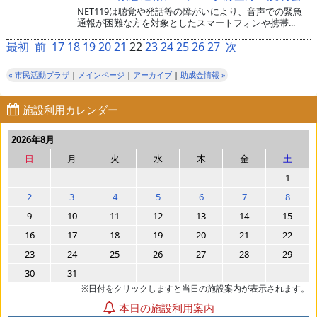
NET119は聴覚や発話等の障がいにより、音声での緊急
通報が困難な方を対象としたスマートフォンや携帯...
最初
前
17
18
19
20
21
22
23
24
25
26
27
次
« 市民活動プラザ
|
メインページ
|
アーカイブ
|
助成金情報 »
施設利用カレンダー
2026年8月
日
月
火
水
木
金
土
1
2
3
4
5
6
7
8
9
10
11
12
13
14
15
16
17
18
19
20
21
22
23
24
25
26
27
28
29
30
31
※日付をクリックしますと当日の施設案内が表示されます。
本日の施設利用案内