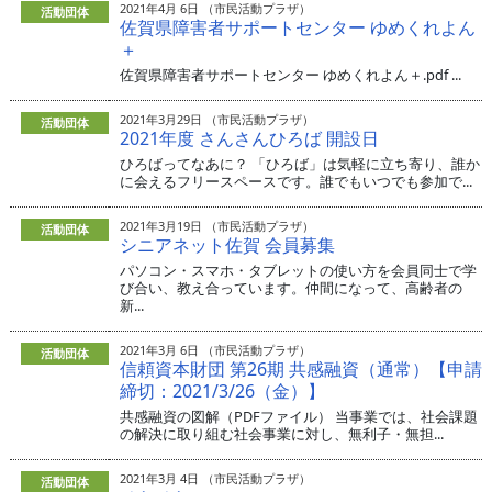
2021年4月 6日 （市民活動プラザ）
活動団体
佐賀県障害者サポートセンター ゆめくれよん
＋
佐賀県障害者サポートセンター ゆめくれよん＋.pdf ...
2021年3月29日 （市民活動プラザ）
活動団体
2021年度 さんさんひろば 開設日
ひろばってなあに？ 「ひろば」は気軽に立ち寄り、誰か
に会えるフリースペースです。誰でもいつでも参加で...
2021年3月19日 （市民活動プラザ）
活動団体
シニアネット佐賀 会員募集
パソコン・スマホ・タブレットの使い方を会員同士で学
び合い、教え合っています。仲間になって、高齢者の
新...
2021年3月 6日 （市民活動プラザ）
活動団体
信頼資本財団 第26期 共感融資（通常）【申請
締切：2021/3/26（金）】
共感融資の図解（PDFファイル） 当事業では、社会課題
の解決に取り組む社会事業に対し、無利子・無担...
2021年3月 4日 （市民活動プラザ）
活動団体