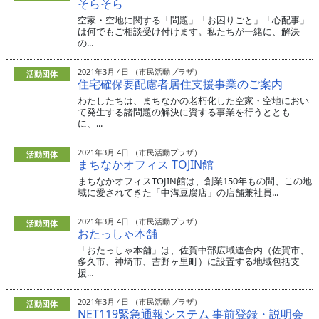
そらそら
空家・空地に関する「問題」「お困りごと」「心配事」
は何でもご相談受け付けます。私たちが一緒に、解決
の...
2021年3月 4日 （市民活動プラザ）
活動団体
住宅確保要配慮者居住支援事業のご案内
わたしたちは、まちなかの老朽化した空家・空地におい
て発生する諸問題の解決に資する事業を行うととも
に、...
2021年3月 4日 （市民活動プラザ）
活動団体
まちなかオフィス TOJIN館
まちなかオフィスTOJIN館は、創業150年もの間、この地
域に愛されてきた「中溝豆腐店」の店舗兼社員...
2021年3月 4日 （市民活動プラザ）
活動団体
おたっしゃ本舗
「おたっしゃ本舗」は、佐賀中部広域連合内（佐賀市、
多久市、神埼市、吉野ヶ里町）に設置する地域包括支
援...
2021年3月 4日 （市民活動プラザ）
活動団体
NET119緊急通報システム 事前登録・説明会