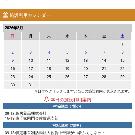
施設利用カレンダー
2026年8月
日
月
火
水
木
金
土
1
2
3
4
5
6
7
8
9
10
11
12
13
14
15
16
17
18
19
20
21
22
23
24
25
26
27
28
29
30
31
※日付をクリックしますと当日の施設案内が表示されます。
本日の施設利用案内
701会議室（7階小）
09-13 鳥居薬品株式会社
16-19 表千家同門会佐賀県支部
703会議室（7階中）
09-18 特定非営利活動法人佐賀中部障がい者ふくしネット