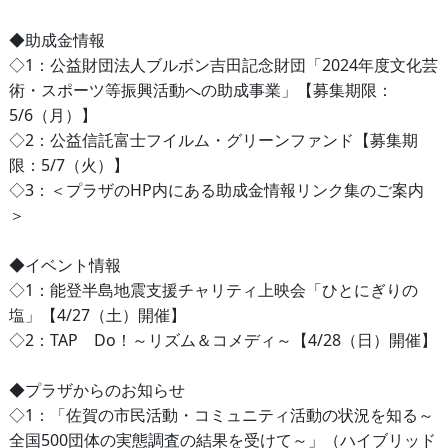
◆助成金情報
◇1：公益財団法人ブルボン吉田記念財団「2024年度文化芸
術・スポーツ等振興活動への助成事業」【募集期限：
5/6（月）】
◇2：公益信託富士フイルム・グリーンファンド【募集期
限：5/7（火）】
◇3：＜プラザのHP内にある助成金情報リンク集のご案内
＞
◆イベント情報
◇1：能登半島地震支援チャリティ上映会「ひとにぎりの
塩」【4/27（土）開催】
◇2：TAP Do！～リズム＆コメディ～【4/28（日）開催】
◆プラザからのお知らせ
◇1：「佐賀の市民活動・コミュニティ活動の状況を知る～
全国500団体の実態調査の結果を受けて～」（ハイブリッド