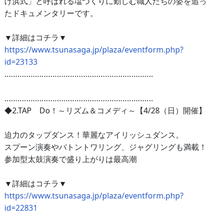
げ浜式」と呼ばれる塩づくりに勤しむ職人たちの姿を追っ
たドキュメンタリーです。
▼詳細はコチラ▼
https://www.tsunasaga.jp/plaza/eventform.php?
id=23133
‥‥‥‥‥‥‥‥‥‥‥‥‥‥‥‥‥‥‥‥‥‥‥‥‥‥‥‥‥‥‥‥‥‥
‥‥‥‥‥‥‥‥‥‥‥‥‥‥‥‥‥‥‥‥‥‥‥‥‥‥‥‥‥‥‥‥‥‥
◆2.TAP Do！～リズム＆コメディ～【4/28（日）開催】
迫力のタップダンス！華麗なアイリッシュダンス。
スプーン演奏やバトントワリング、ジャグリングも満載！
参加型太鼓演奏で盛り上がりは最高潮
▼詳細はコチラ▼
https://www.tsunasaga.jp/plaza/eventform.php?
id=22831