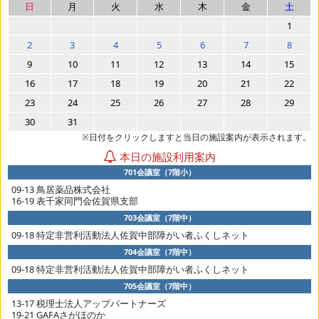
日
月
火
水
木
金
土
1
2
3
4
5
6
7
8
9
10
11
12
13
14
15
16
17
18
19
20
21
22
23
24
25
26
27
28
29
30
31
※日付をクリックしますと当日の施設案内が表示されます。
本日の施設利用案内
701会議室（7階小）
09-13 鳥居薬品株式会社
16-19 表千家同門会佐賀県支部
703会議室（7階中）
09-18 特定非営利活動法人佐賀中部障がい者ふくしネット
704会議室（7階中）
09-18 特定非営利活動法人佐賀中部障がい者ふくしネット
705会議室（7階中）
13-17 税理士法人アップパートナーズ
19-21 GAFAさがほのか