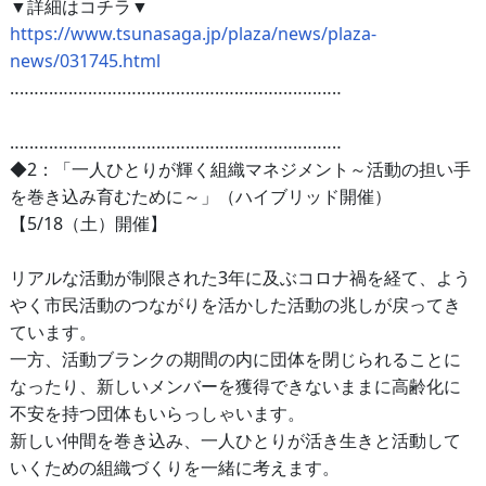
▼詳細はコチラ▼
https://www.tsunasaga.jp/plaza/news/plaza-
news/031745.html
‥‥‥‥‥‥‥‥‥‥‥‥‥‥‥‥‥‥‥‥‥‥‥‥‥‥‥‥‥‥‥‥‥‥
‥‥‥‥‥‥‥‥‥‥‥‥‥‥‥‥‥‥‥‥‥‥‥‥‥‥‥‥‥‥‥‥‥‥
◆2：「一人ひとりが輝く組織マネジメント～活動の担い手
を巻き込み育むために～」（ハイブリッド開催）
【5/18（土）開催】
リアルな活動が制限された3年に及ぶコロナ禍を経て、よう
やく市民活動のつながりを活かした活動の兆しが戻ってき
ています。
一方、活動ブランクの期間の内に団体を閉じられることに
なったり、新しいメンバーを獲得できないままに高齢化に
不安を持つ団体もいらっしゃいます。
新しい仲間を巻き込み、一人ひとりが活き生きと活動して
いくための組織づくりを一緒に考えます。