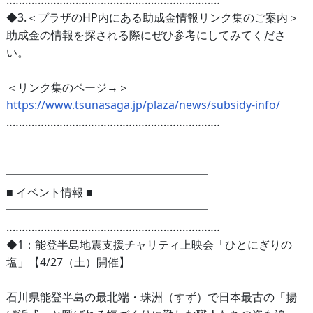
‥‥‥‥‥‥‥‥‥‥‥‥‥‥‥‥‥‥‥‥‥‥‥‥‥‥‥‥‥‥‥‥‥‥
◆3.＜プラザのHP内にある助成金情報リンク集のご案内＞
助成金の情報を探される際にぜひ参考にしてみてくださ
い。
＜リンク集のページ→＞
https://www.tsunasaga.jp/plaza/news/subsidy-info/
‥‥‥‥‥‥‥‥‥‥‥‥‥‥‥‥‥‥‥‥‥‥‥‥‥‥‥‥‥‥‥‥‥‥
━━━━━━━━━━━━━━━━━━
■ イベント情報 ■
━━━━━━━━━━━━━━━━━━
‥‥‥‥‥‥‥‥‥‥‥‥‥‥‥‥‥‥‥‥‥‥‥‥‥‥‥‥‥‥‥‥‥‥
◆1：能登半島地震支援チャリティ上映会「ひとにぎりの
塩」【4/27（土）開催】
石川県能登半島の最北端・珠洲（すず）で日本最古の「揚