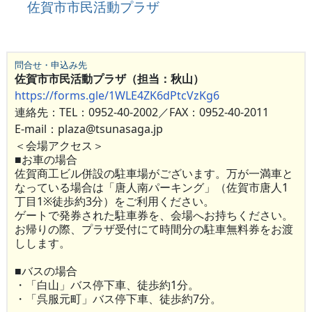
佐賀市市民活動プラザ
問合せ・申込み先
佐賀市市民活動プラザ（担当：秋山）
https://forms.gle/1WLE4ZK6dPtcVzKg6
連絡先：TEL：0952-40-2002／FAX：0952-40-2011
E-mail：plaza@tsunasaga.jp
＜会場アクセス＞
■お車の場合
佐賀商工ビル併設の駐車場がございます。万が一満車と
なっている場合は「唐人南パーキング」（佐賀市唐人1
丁目1※徒歩約3分）をご利用ください。
ゲートで発券された駐車券を、会場へお持ちください。
お帰りの際、プラザ受付にて時間分の駐車無料券をお渡
しします。
■バスの場合
・「白山」バス停下車、徒歩約1分。
・「呉服元町」バス停下車、徒歩約7分。