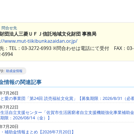
・問合せ先
財団法人三菱ＵＦＪ信託地域文化財団 事務局
://www.mut-tiikibunkazaidan.or.jp/
先：TEL：03-3272-6993 ※問合わせは電話にて受付 FAX：03-
2-6994
リ
:
助成金情報
金情報の関連記事
6年7月26日
と愛の事業団「第24回 読売福祉文化賞」【募集期限：2026/8/31（必
6年7月22日
市生活自立支援センター「佐賀市生活困窮者自立支援機能強化事業補助
期限：2026/08/14（金）】
6年7月20日
・補助金情報まとめ【2026年7月20日】