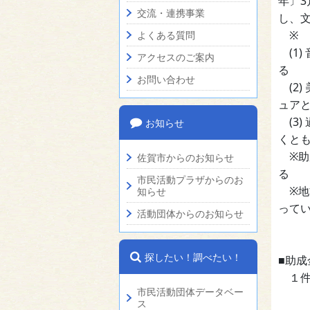
年〕
交流・連携事業
し、
※
よくある質問
(1)
アクセスのご案内
る
お問い合わせ
(2)
ュア
(3)
お知らせ
くと
※助
佐賀市からのお知らせ
る
市民活動プラザからのお
※地
知らせ
って
活動団体からのお知らせ
探したい！調べたい！
■助成
１件
市民活動団体データベー
ス