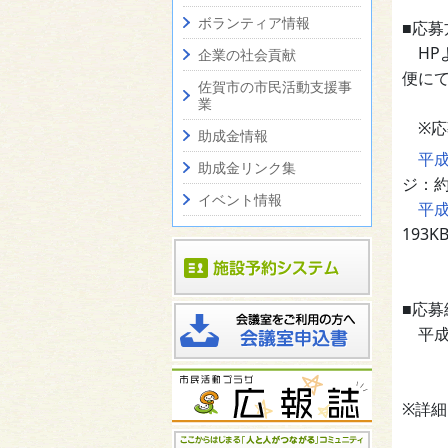
ボランティア情報
■応募
HP
企業の社会貢献
便に
佐賀市の市民活動支援事
業
※応
助成金情報
平成
助成金リンク集
ジ：約
イベント情報
平成
193K
■応募
平成2
※詳細