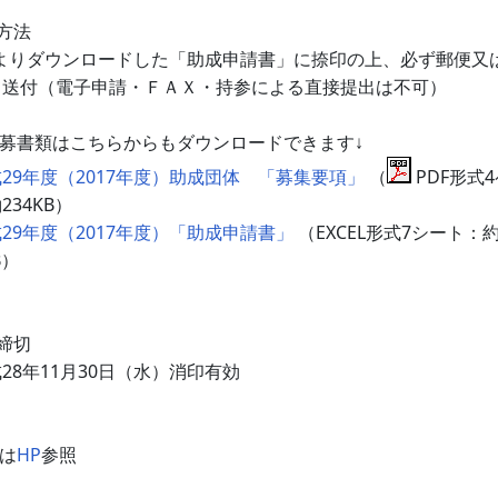
方法
よりダウンロードした「助成申請書」に捺印の上、必ず郵便又
て送付（電子申請・ＦＡＸ・持参による直接提出は不可）
募書類はこちらからもダウンロードできます↓
29年度（2017年度）助成団体 「募集要項」
（
PDF形式
234KB）
29年度（2017年度）「助成申請書」
（EXCEL形式7シート：
B）
締切
8年11月30日（水）消印有効
は
HP
参照