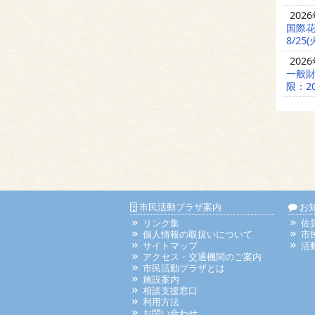
202
国際
8/25(
202
一般財
限：20
市民活動プラザ案内
お
リンク集
佐
個人情報の取扱いについて
市
サイトマップ
活
アクセス・交通機関のご案内
市民活動プラザとは
施設案内
相談支援窓口
利用方法
お問い合わせ