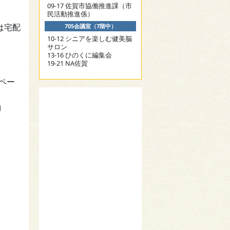
09-17 佐賀市協働推進課（市
民活動推進係）
は宅配
705会議室（7階中）
10-12 シニアを楽しむ健美脳
サロン
13-16 ひのくに編集会
19-21 NA佐賀
4ペー
約