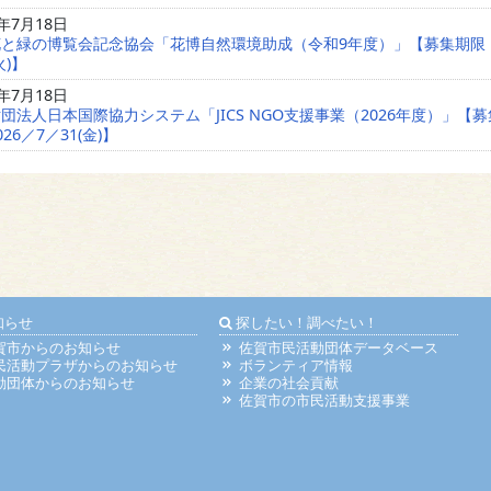
6年7月18日
花と緑の博覧会記念協会「花博自然環境助成（令和9年度）」【募集期限
火)】
6年7月18日
団法人日本国際協力システム「JICS NGO支援事業（2026年度）」【
26／7／31(金)】
知らせ
探したい！調べたい！
賀市からのお知らせ
佐賀市民活動団体データベース
民活動プラザからのお知らせ
ボランティア情報
動団体からのお知らせ
企業の社会貢献
佐賀市の市民活動支援事業