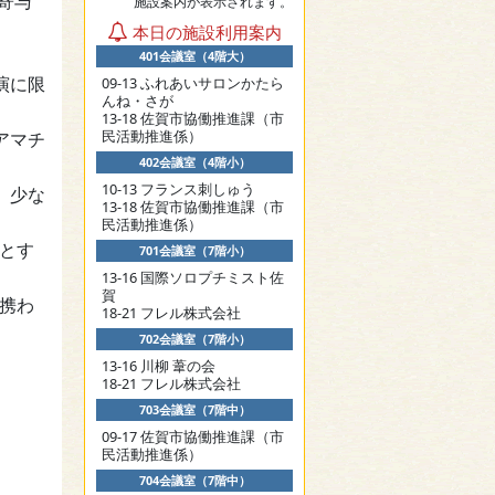
寄与
施設案内が表示されます。
本日の施設利用案内
401会議室（4階大）
演に限
09-13 ふれあいサロンかたら
んね・さが
13-18 佐賀市協働推進課（市
民活動推進係）
アマチ
402会議室（4階小）
10-13 フランス刺しゅう
、少な
13-18 佐賀市協働推進課（市
民活動推進係）
とす
701会議室（7階小）
13-16 国際ソロプチミスト佐
賀
携わ
18-21 フレル株式会社
702会議室（7階小）
13-16 川柳 葦の会
18-21 フレル株式会社
703会議室（7階中）
09-17 佐賀市協働推進課（市
民活動推進係）
704会議室（7階中）