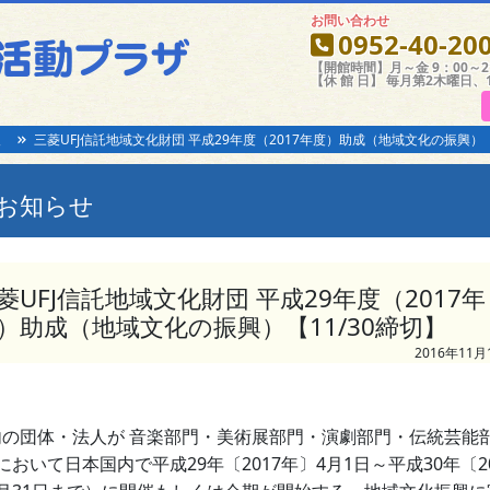
お問い合わせ
0952-40-20
【開館時間】月～金 9：00～21
【休 館 日】 毎月第2木曜日、
報
三菱UFJ信託地域文化財団 平成29年度（2017年度）助成（地域文化の振興）【
お知らせ
菱UFJ信託地域文化財団 平成29年度（2017年
）助成（地域文化の振興）【11/30締切】
2016年11月
の団体・法人が 音楽部門・美術展部門・演劇部門・伝統芸能
において日本国内で平成29年〔2017年〕4月1日～平成30年〔20