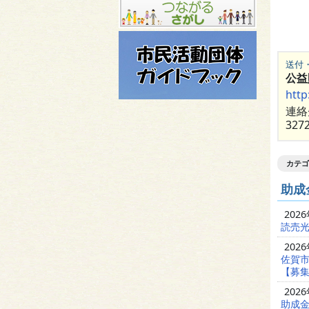
送付
公益
http
連絡
327
カテゴ
助成
202
読売光
202
佐賀
【募集
202
助成金