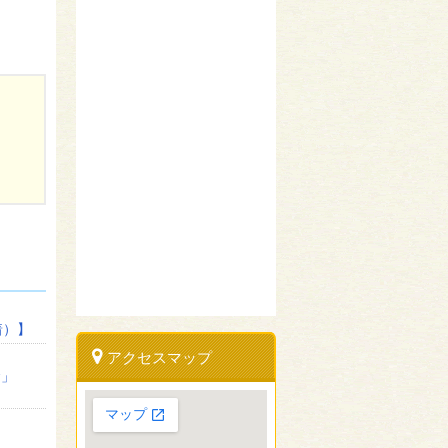
着）】
アクセスマップ
金」