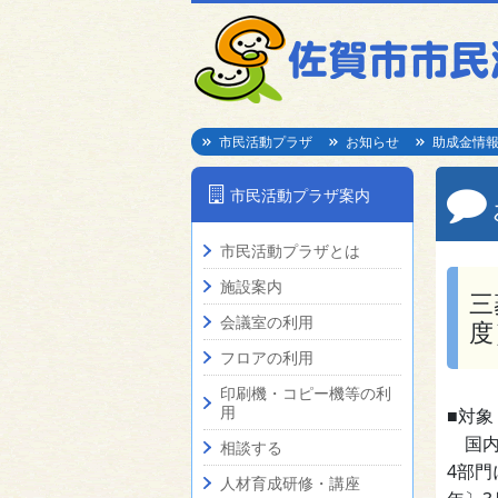
市民活動プラザ
お知らせ
助成金情
市民活動プラザ案内
市民活動プラザとは
施設案内
三
会議室の利用
度
フロアの利用
印刷機・コピー機等の利
用
■対象
国内
相談する
4部門
人材育成研修・講座