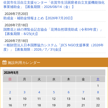
佐賀市生活自立支援センター「佐賀市生活困窮者自立支援機能強化
事業補助金」【募集期限：2026/08/14（金）】
2026年7月20日
助成金・補助金情報まとめ【2026年7月20日】
2026年7月18日
国際花と緑の博覧会記念協会「花博自然環境助成（令和9年度）」
【募集期限：8/25(火)】
2026年7月18日
一般財団法人日本国際協力システム「JICS NGO支援事業（2026年
度）」【募集期限：2026／7／31(金)】
施設利用カレンダー
2026年8月
日
月
火
水
木
金
土
1
2
3
4
5
6
7
8
9
10
11
12
13
14
15
16
17
18
19
20
21
22