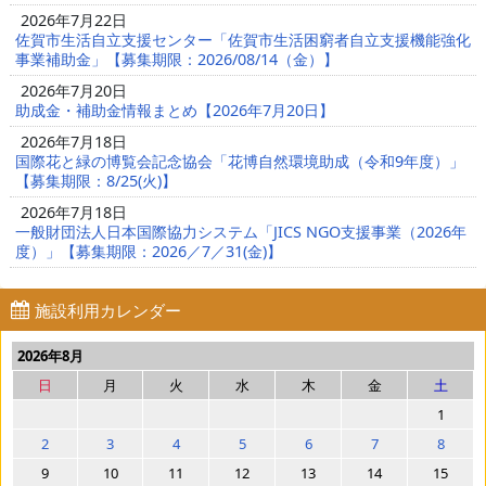
2026年7月22日
佐賀市生活自立支援センター「佐賀市生活困窮者自立支援機能強化
事業補助金」【募集期限：2026/08/14（金）】
2026年7月20日
助成金・補助金情報まとめ【2026年7月20日】
2026年7月18日
国際花と緑の博覧会記念協会「花博自然環境助成（令和9年度）」
【募集期限：8/25(火)】
2026年7月18日
一般財団法人日本国際協力システム「JICS NGO支援事業（2026年
度）」【募集期限：2026／7／31(金)】
施設利用カレンダー
2026年8月
日
月
火
水
木
金
土
1
2
3
4
5
6
7
8
9
10
11
12
13
14
15