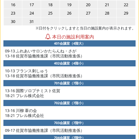
16
17
18
19
20
21
22
23
24
25
26
27
28
29
30
31
※日付をクリックしますと当日の施設案内が表示されます。
本日の施設利用案内
401会議室（4階大）
09-13 ふれあいサロンかたらんね・さが
13-18 佐賀市協働推進課（市民活動推進係）
402会議室（4階小）
10-13 フランス刺しゅう
13-18 佐賀市協働推進課（市民活動推進係）
701会議室（7階小）
13-16 国際ソロプチミスト佐賀
18-21 フレル株式会社
702会議室（7階小）
13-16 川柳 葦の会
18-21 フレル株式会社
703会議室（7階中）
09-17 佐賀市協働推進課（市民活動推進係）
704会議室（7階中）