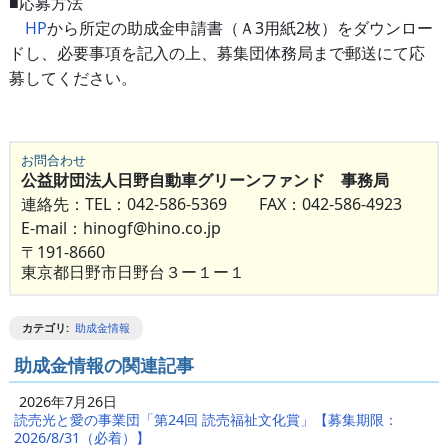
■応募方法
HP
から
所定の助成金申請書（Ａ3用紙2枚）をダウンロー
ドし、必要事項を記入の上、募集団体
務局まで郵送にて応
募してください。
お問合わせ
公益財団法人日野自動車グリーンファンド 事務局
連絡先：TEL：042-586-5369 FAX：042-586-4923
E-mail：hinogf@hino.co.jp
〒191-8660
東京都日野市日野台３ー１ー１
カテゴリ
:
助成金情報
助成金情報の関連記事
2026年7月26日
読売光と愛の事業団「第24回 読売福祉文化賞」【募集期限：
2026/8/31（必着）】