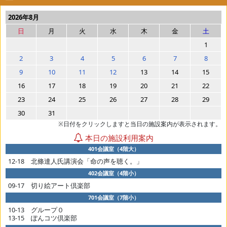
2026年8月
日
月
火
水
木
金
土
1
2
3
4
5
6
7
8
9
10
11
12
13
14
15
16
17
18
19
20
21
22
23
24
25
26
27
28
29
30
31
※日付をクリックしますと当日の施設案内が表示されます。
本日の施設利用案内
401会議室（4階大）
12-18 北條達人氏講演会「命の声を聴く。」
402会議室（4階小）
09-17 切り絵アート倶楽部
701会議室（7階小）
10-13 グループ０
13-15 ぽんコツ倶楽部