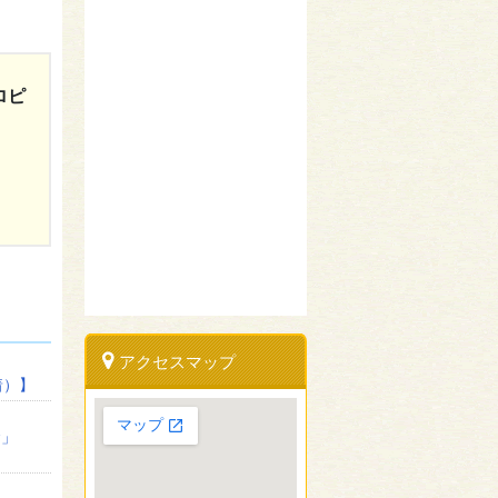
ロピ
アクセスマップ
着）】
金」