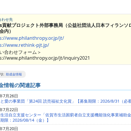
合わせ先
Gs貢献プロジェクト外部事務局（公益社団法人日本フィランソ
会内）
s://www.philanthropy.or.jp/jt/
s://www.rethink-pjt.jp/
い合わせフォーム＞
s://www.philanthropy.or.jp/jt/inquiry2021
リ
:
助成金情報
金情報の関連記事
6年7月26日
と愛の事業団「第24回 読売福祉文化賞」【募集期限：2026/8/31（必
6年7月22日
市生活自立支援センター「佐賀市生活困窮者自立支援機能強化事業補助
期限：2026/08/14（金）】
6年7月20日