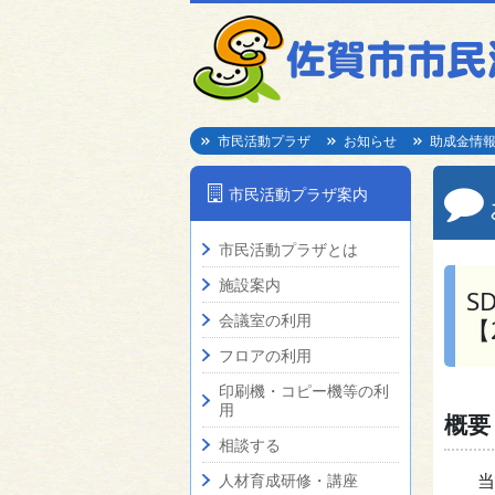
市民活動プラザ
お知らせ
助成金情
市民活動プラザ案内
市民活動プラザとは
施設案内
S
会議室の利用
【
フロアの利用
印刷機・コピー機等の利
用
概要
相談する
当
人材育成研修・講座