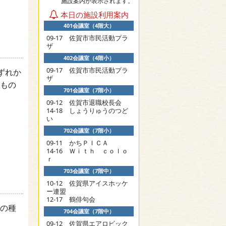
施設案内が表示されます。
本日の施設利用案内
401会議室（4階大）
09-17 佐賀市市民活動プラ
ザ
402会議室（4階小）
09-17 佐賀市市民活動プラ
ずれか
ザ
もの
701会議室（7階小）
09-12 佐賀市退職校長会
14-18 しょうりゅうのつど
い
702会議室（7階小）
09-11 かちＰＩＣＡ
14-16 Ｗｉｔｈ ｃｏｌｏ
ｒ
703会議室（7階中）
10-12 佐賀県アイスホッケ
ー連盟
12-17 鶴俳句会
の種
704会議室（7階中）
09-12 佐賀県エアロビック