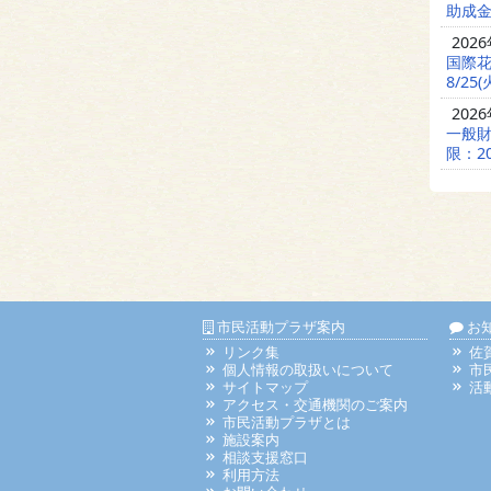
助成金
202
国際
8/25(
202
一般財
限：20
市民活動プラザ案内
お
リンク集
佐
個人情報の取扱いについて
市
サイトマップ
活
アクセス・交通機関のご案内
市民活動プラザとは
施設案内
相談支援窓口
利用方法