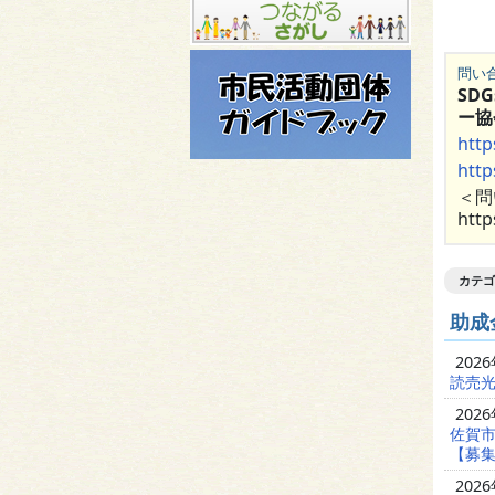
問い
SD
ー協
http
http
＜問
http
カテゴ
助成
202
読売光
202
佐賀
【募集
202