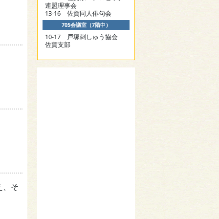
連盟理事会
13-16 佐賀同人俳句会
705会議室（7階中）
10-17 戸塚刺しゅう協会
佐賀支部
え、そ