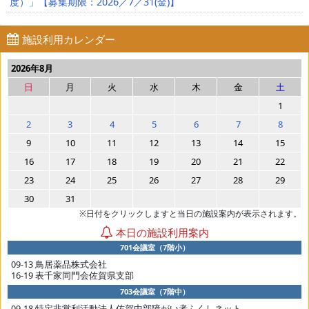
度）」【募集期限：2026／7／31(金)】
施設利用カレンダー
2026年8月
日
月
火
水
木
金
土
1
2
3
4
5
6
7
8
9
10
11
12
13
14
15
16
17
18
19
20
21
22
23
24
25
26
27
28
29
30
31
※日付をクリックしますと当日の施設案内が表示されます。
本日の施設利用案内
701会議室（7階小）
09-13 鳥居薬品株式会社
16-19 表千家同門会佐賀県支部
703会議室（7階中）
09-18 特定非営利活動法人佐賀中部障がい者ふくしネット