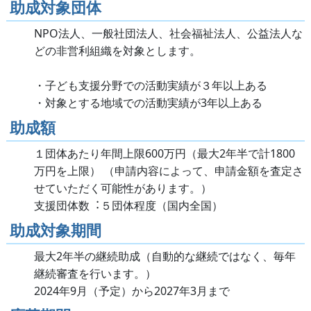
助成対象団体
NPO法⼈、⼀般社団法⼈、社会福祉法⼈、公益法⼈な
どの⾮営利組織を対象とします。
・⼦ども⽀援分野での活動実績が３年以上ある
・対象とする地域での活動実績が3年以上ある
助成額
１団体あたり年間上限600万円（最⼤2年半で計1800
万円を上限） （申請内容によって、申請⾦額を査定さ
せていただく可能性があります。）
⽀援団体数︓５団体程度（国内全国）
助成対象期間
最⼤2年半の継続助成（⾃動的な継続ではなく、毎年
継続審査を⾏います。）
2024年9⽉（予定）から2027年3⽉まで