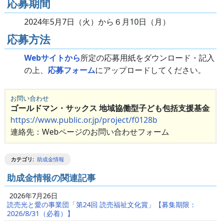
応募期間
2024年5⽉7⽇（⽕）から６⽉10⽇（⽉）
応募方法
Webサイトから
所定の応募用紙をダウンロード・記入
の上、
応募フォーム
にアップロードしてください。
お問い合わせ
ゴールドマン・サックス 地域協働型⼦ども包括⽀援基⾦
https://www.public.or.jp/project/f0128b
連絡先：Webページのお問い合わせフォーム
カテゴリ
:
助成金情報
助成金情報の関連記事
2026年7月26日
読売光と愛の事業団「第24回 読売福祉文化賞」【募集期限：
2026/8/31（必着）】