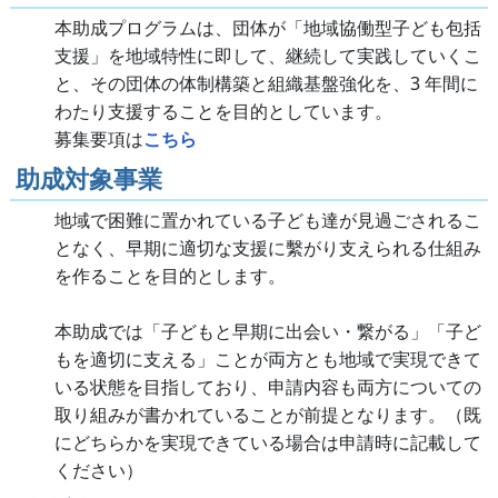
本助成プログラムは、団体が「地域協働型⼦ども包括
⽀援」を地域特性に即して、継続して実践していくこ
と、その団体の体制構築と組織基盤強化を、3 年間に
わたり⽀援することを⽬的としています。
募集要項は
こちら
助成対象事業
地域で困難に置かれている⼦ども達が⾒過ごされるこ
となく、早期に適切な⽀援に繫がり⽀えられる仕組み
を作ることを⽬的とします。
本助成では「⼦どもと早期に出会い・繋がる」「⼦ど
もを適切に⽀える」ことが両⽅とも地域で実現できて
いる状態を⽬指しており、申請内容も両⽅についての
取り組みが書かれていることが前提となります。（既
にどちらかを実現できている場合は申請時に記載して
ください）