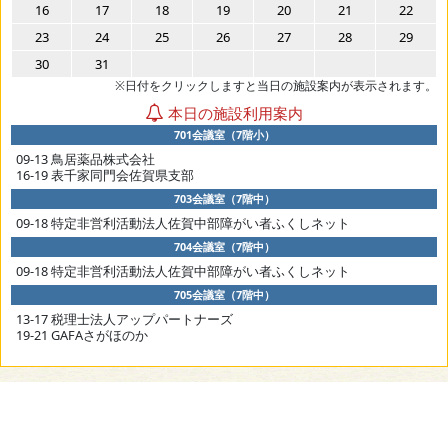
16
17
18
19
20
21
22
23
24
25
26
27
28
29
30
31
※日付をクリックしますと当日の施設案内が表示されます。
本日の施設利用案内
701会議室（7階小）
09-13 鳥居薬品株式会社
16-19 表千家同門会佐賀県支部
703会議室（7階中）
09-18 特定非営利活動法人佐賀中部障がい者ふくしネット
704会議室（7階中）
09-18 特定非営利活動法人佐賀中部障がい者ふくしネット
705会議室（7階中）
13-17 税理士法人アップパートナーズ
19-21 GAFAさがほのか