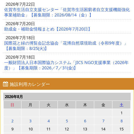
2026年7月22日
佐賀市生活自立支援センター「佐賀市生活困窮者自立支援機能強化
事業補助金」【募集期限：2026/08/14（金）】
2026年7月20日
助成金・補助金情報まとめ【2026年7月20日】
2026年7月18日
国際花と緑の博覧会記念協会「花博自然環境助成（令和9年度）」
【募集期限：8/25(火)】
2026年7月18日
一般財団法人日本国際協力システム「JICS NGO支援事業（2026年
度）」【募集期限：2026／7／31(金)】
施設利用カレンダー
2026年8月
日
月
火
水
木
金
土
1
2
3
4
5
6
7
8
9
10
11
12
13
14
15