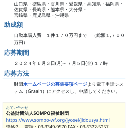
山口県・徳島県・香川県・愛媛県・高知県・福岡県・
佐賀県・長崎県・熊本県・大分県・
宮崎県・鹿児島県・沖縄県
助成額
自動車購入費 １件１７０万円まで （総額１,７００
万円）
応募期間
２０２４年６月３日(月)～７月５日(金) １７時
応募方法
財団
ホームページの募集要項ページ
より電子申請シス
テム（Graain）にアクセスし、申請してください。
お問い合わせ
公益財団法人SOMPO福祉財団
https://www.sompo-wf.org/jyosei/jidousya.html
連絡先：電話：03-3349-9570 FAX：03-5322-5257