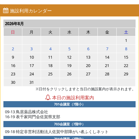
施設利用カレンダー
2026年8月
日
月
火
水
木
金
土
1
2
3
4
5
6
7
8
9
10
11
12
13
14
15
16
17
18
19
20
21
22
23
24
25
26
27
28
29
30
31
※日付をクリックしますと当日の施設案内が表示されます。
本日の施設利用案内
701会議室（7階小）
09-13 鳥居薬品株式会社
16-19 表千家同門会佐賀県支部
703会議室（7階中）
09-18 特定非営利活動法人佐賀中部障がい者ふくしネット
704会議室（7階中）