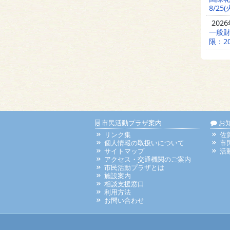
8/25(
202
一般財
限：20
市民活動プラザ案内
お
リンク集
佐
個人情報の取扱いについて
市
サイトマップ
活
アクセス・交通機関のご案内
市民活動プラザとは
施設案内
相談支援窓口
利用方法
お問い合わせ