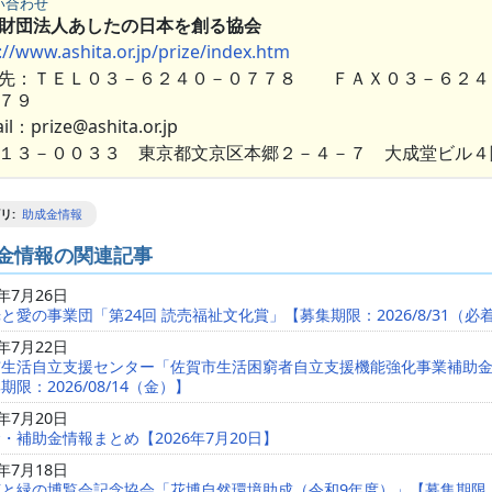
い合わせ
財団法人あしたの日本を創る協会
://www.ashita.or.jp/prize/index.htm
先：ＴＥＬ０３－６２４０－０７７８ ＦＡＸ０３－６２４
７７９
il：prize@ashita.or.jp
１３－００３３ 東京都文京区本郷２－４－７ 大成堂ビル４
リ
:
助成金情報
金情報の関連記事
6年7月26日
と愛の事業団「第24回 読売福祉文化賞」【募集期限：2026/8/31（必
6年7月22日
市生活自立支援センター「佐賀市生活困窮者自立支援機能強化事業補助
期限：2026/08/14（金）】
6年7月20日
・補助金情報まとめ【2026年7月20日】
6年7月18日
花と緑の博覧会記念協会「花博自然環境助成（令和9年度）」【募集期限