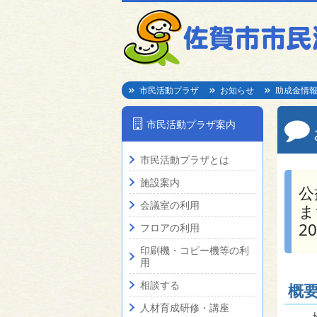
市民活動プラザ
お知らせ
助成金情
市民活動プラザ案内
市民活動プラザとは
施設案内
公
会議室の利用
ま
2
フロアの利用
印刷機・コピー機等の利
用
相談する
概
人材育成研修・講座