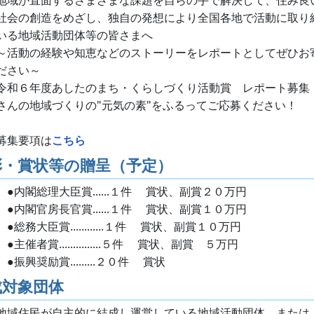
地域が直面するさまざまな課題を自らの手で解決して、住み良
社会の創造をめざし、独自の発想により全国各地で活動に取り
いる地域活動団体等の皆さまへ
～活動の経験や知恵などのストーリーをレポートとしてぜひお
ださい～
令和６年度あしたのまち・くらしづくり活動賞 レポート募集
さんの地域づくりの"元気の素"をふるってご応募ください！
募集要項は
こちら
彰・賞状等の贈呈
（予定）
●内閣総理大臣賞......１件 賞状、副賞２０万円
●内閣官房長官賞......１件 賞状、副賞１０万円
●総務大臣賞............１件 賞状、副賞１０万円
●主催者賞...............５件 賞状、副賞 ５万円
●振興奨励賞.........２０件 賞状
成対象団体
地域住民が自主的に結成し運営している地域活動団体、または