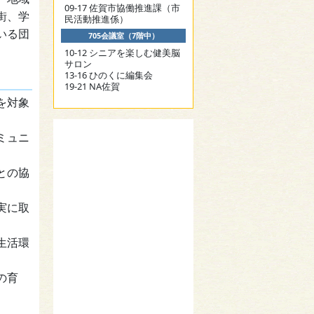
09-17 佐賀市協働推進課（市
街、学
民活動推進係）
いる団
705会議室（7階中）
10-12 シニアを楽しむ健美脳
サロン
13-16 ひのくに編集会
19-21 NA佐賀
を対象
ミュニ
との協
実に取
生活環
の育