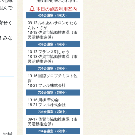
い地域
施設案内が表示されます。
組んで
本日の施設利用案内
401会議室（4階大）
寄せく
09-13 ふれあいサロンかたら
んね・さが
13-18 佐賀市協働推進課（市
！みな
民活動推進係）
402会議室（4階小）
10-13 フランス刺しゅう
13-18 佐賀市協働推進課（市
民活動推進係）
701会議室（7階小）
13-16 国際ソロプチミスト佐
賀
18-21 フレル株式会社
702会議室（7階小）
13-16 川柳 葦の会
18-21 フレル株式会社
703会議室（7階中）
09-17 佐賀市協働推進課（市
民活動推進係）
704会議室（7階中）
、地域