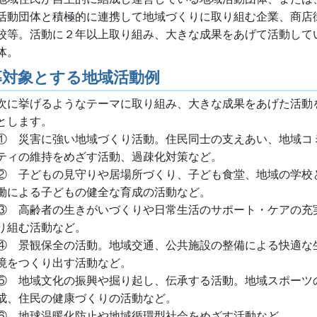
活動団体と積極的に連携して地域づくりに取り組む企業、商店
校等。活動に２年以上取り組み、大きな成果をあげて活動して
体。
募対象とする地域活動例
次に挙げるようなテーマに取り組み、大きな成果をあげた活動
とします。
① 災害に強い地域づくり活動。住民同士の支えあい、地域コ
ティの維持をめざす活動、過疎化対策など。
② 子どもの見守りや居場所づくり、子ども食堂、地域の学校
働による子どもの健全な育成の活動など。
③ 高齢者の生きがいづくりや日常生活のサポート・ケアの充
り組む活動など。
④ 景観保全の活動。地域交通、公共施設の整備による快適な
境をつくり出す活動など。
⑤ 地域文化の振興や掘り起し、伝承する活動。地域スポーツ
成、住民の健康づくりの活動など。
⑥ 地球温暖化防止や地域循環型社会をめざす活動など。