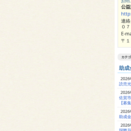
お問
公益
http
連絡
０
E-ma
〒１
カテゴ
助成
202
読売光
202
佐賀
【募集
202
助成金
202
国際