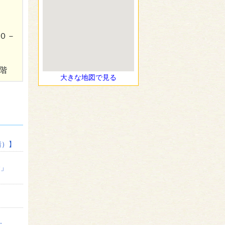
０－
階
大きな地図で見る
着）】
金」
：