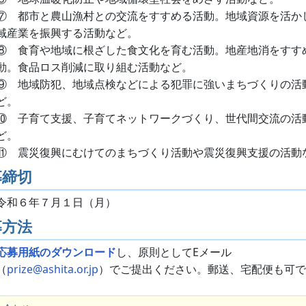
⑦ 都市と農山漁村との交流をすすめる活動。地域資源を活か
域産業を振興する活動など。
⑧ 食育や地域に根ざした食文化を育む活動。地産地消をすす
動。食品ロス削減に取り組む活動など。
⑨ 地域防犯、地域点検などによる犯罪に強いまちづくりの活
ど。
⑩ 子育て支援、子育てネットワークづくり、世代間交流の活
ど。
⑪ 震災復興にむけてのまちづくり活動や震災復興支援の活動
募締切
令和６年７月１日（月）
募方法
応募用紙のダウンロード
し、原則としてEメール
（
prize@ashita.or.jp
）でご提出ください。郵送、宅配便も可で