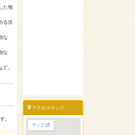
した地
める活
動な
動な
など。
アクセスマップ
す。