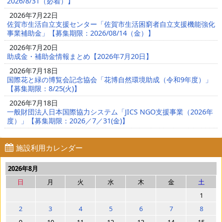
2026/8/31（必着）】
2026年7月22日
佐賀市生活自立支援センター「佐賀市生活困窮者自立支援機能強化
事業補助金」【募集期限：2026/08/14（金）】
2026年7月20日
助成金・補助金情報まとめ【2026年7月20日】
2026年7月18日
国際花と緑の博覧会記念協会「花博自然環境助成（令和9年度）」
【募集期限：8/25(火)】
2026年7月18日
一般財団法人日本国際協力システム「JICS NGO支援事業（2026年
度）」【募集期限：2026／7／31(金)】
施設利用カレンダー
2026年8月
日
月
火
水
木
金
土
1
2
3
4
5
6
7
8
9
10
11
12
13
14
15