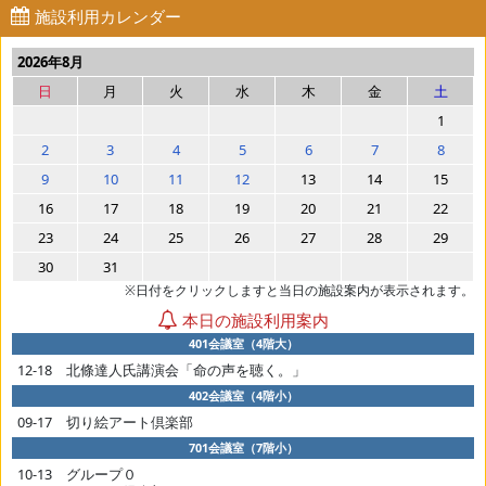
施設利用カレンダー
2026年8月
日
月
火
水
木
金
土
1
2
3
4
5
6
7
8
9
10
11
12
13
14
15
16
17
18
19
20
21
22
23
24
25
26
27
28
29
30
31
※日付をクリックしますと当日の施設案内が表示されます。
本日の施設利用案内
401会議室（4階大）
12-18 北條達人氏講演会「命の声を聴く。」
402会議室（4階小）
09-17 切り絵アート倶楽部
701会議室（7階小）
10-13 グループ０