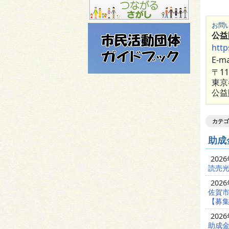
お問
公
http
E-ma
〒11
東京
公益
カテゴ
助成
202
読売光
202
佐賀
【募集
202
助成金