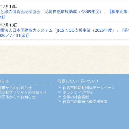
6年7月18日
花と緑の博覧会記念協会「花博自然環境助成（令和9年度）」【募集期限
火)】
6年7月18日
団法人日本国際協力システム「JICS NGO支援事業（2026年度）」【
26／7／31(金)】
知らせ
探したい！調べたい！
賀市からのお知らせ
佐賀市民活動団体データベース
民活動プラザからのお知らせ
ボランティア情報
動団体からのお知らせ
企業の社会貢献
佐賀市の市民活動支援事業