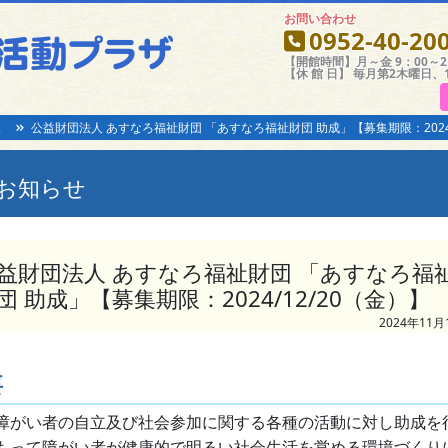
お問い合わせ
0952-40-20
【開館時間】月～金 9：00～21
【休 館 日】 毎月第2木曜日、
報
公益財団法人 あすなろ福祉財団 「あすなろ福祉財団 助成」【募集期限：2024/
お知らせ
益財団法人 あすなろ福祉財団 「あすなろ福
団 助成」【募集期限：2024/12/20（金）】
2024年11月
要
障がい者の自立及び社会参加に関する各種の活動に対し助成を
もって障がい者が健康的で明るい社会生活を営める環境づくり