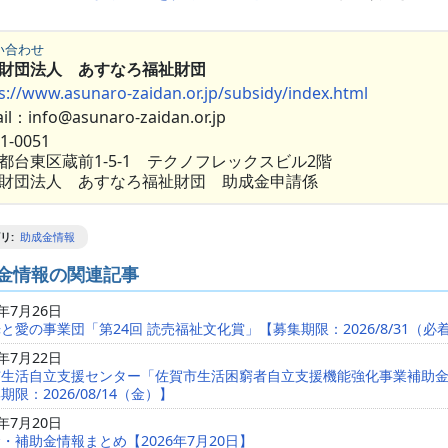
い合わせ
益財団法人 あすなろ福祉財団
s://www.asunaro-zaidan.or.jp/subsidy/index.html
il：info@asunaro-zaidan.or.jp
1-0051
都台東区蔵前1-5-1 テクノフレックスビル2階
財団法人 あすなろ福祉財団 助成金申請係
リ
:
助成金情報
金情報の関連記事
6年7月26日
と愛の事業団「第24回 読売福祉文化賞」【募集期限：2026/8/31（必
6年7月22日
市生活自立支援センター「佐賀市生活困窮者自立支援機能強化事業補助
期限：2026/08/14（金）】
6年7月20日
・補助金情報まとめ【2026年7月20日】