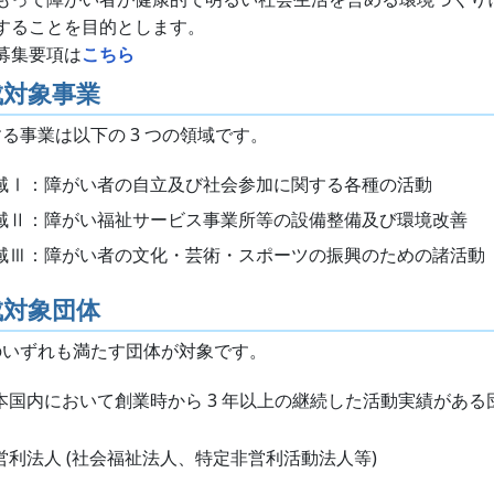
することを目的とします。
募集要項は
こちら
成対象事業
る事業は以下の 3 つの領域です。
域Ⅰ：障がい者の自立及び社会参加に関する各種の活動
域Ⅱ：障がい福祉サービス事業所等の設備整備及び環境改善
域Ⅲ：障がい者の文化・芸術・スポーツの振興のための諸活動
成対象団体
のいずれも満たす団体が対象です。
本国内において創業時から 3 年以上の継続した活動実績がある
営利法人 (社会福祉法人、特定非営利活動法人等)