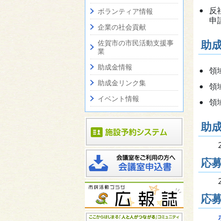
反
ボランティア情報
申
企業の社会貢献
助
佐賀市の市民活動支援事
業
助成金情報
領
助成金リンク集
領
イベント情報
領
助
応
応