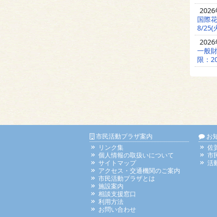
202
国際
8/25(
202
一般財
限：20
市民活動プラザ案内
お
リンク集
佐
個人情報の取扱いについて
市
サイトマップ
活
アクセス・交通機関のご案内
市民活動プラザとは
施設案内
相談支援窓口
利用方法
お問い合わせ