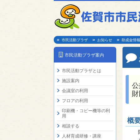
市民活動プラザ
お知らせ
助成金情
市民活動プラザ案内
市民活動プラザとは
施設案内
公
会議室の利用
財
フロアの利用
印刷機・コピー機等の利
用
概
相談する
人材育成研修・講座