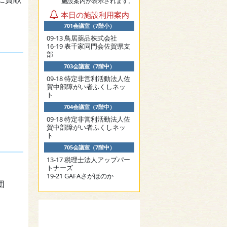
施設案内が表示されます。
本日の施設利用案内
701会議室（7階小）
09-13 鳥居薬品株式会社
16-19 表千家同門会佐賀県支
部
703会議室（7階中）
09-18 特定非営利活動法人佐
賀中部障がい者ふくしネッ
ト
704会議室（7階中）
09-18 特定非営利活動法人佐
賀中部障がい者ふくしネッ
ト
705会議室（7階中）
13-17 税理士法人アップパー
トナーズ
19-21 GAFAさがほのか
団