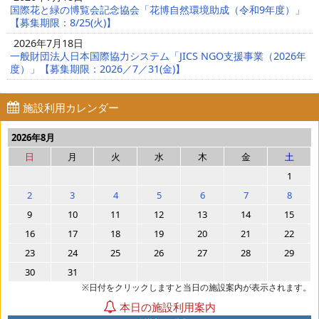
国際花と緑の博覧会記念協会「花博自然環境助成（令和9年度）」
【募集期限：8/25(火)】
2026年7月18日
一般財団法人日本国際協力システム「JICS NGO支援事業（2026年
度）」【募集期限：2026／7／31(金)】
施設利用カレンダー
2026年8月
日
月
火
水
木
金
土
1
2
3
4
5
6
7
8
9
10
11
12
13
14
15
16
17
18
19
20
21
22
23
24
25
26
27
28
29
30
31
※日付をクリックしますと当日の施設案内が表示されます。
本日の施設利用案内