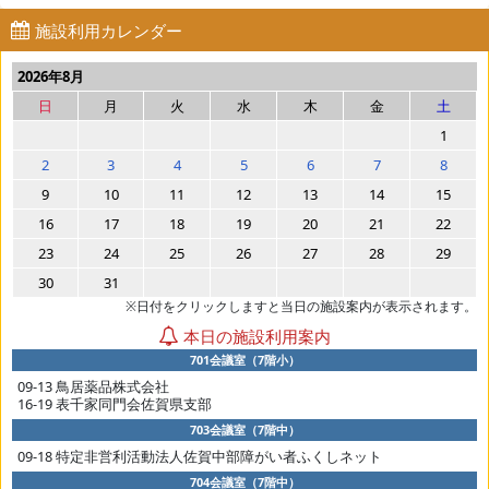
施設利用カレンダー
2026年8月
日
月
火
水
木
金
土
1
2
3
4
5
6
7
8
9
10
11
12
13
14
15
16
17
18
19
20
21
22
23
24
25
26
27
28
29
30
31
※日付をクリックしますと当日の施設案内が表示されます。
本日の施設利用案内
701会議室（7階小）
09-13 鳥居薬品株式会社
16-19 表千家同門会佐賀県支部
703会議室（7階中）
09-18 特定非営利活動法人佐賀中部障がい者ふくしネット
704会議室（7階中）