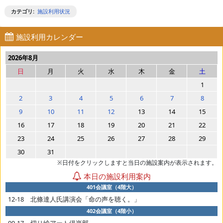
カテゴリ
:
施設利用状況
施設利用カレンダー
2026年8月
日
月
火
水
木
金
土
1
2
3
4
5
6
7
8
9
10
11
12
13
14
15
16
17
18
19
20
21
22
23
24
25
26
27
28
29
30
31
※日付をクリックしますと当日の施設案内が表示されます。
本日の施設利用案内
401会議室（4階大）
12-18 北條達人氏講演会「命の声を聴く。」
402会議室（4階小）
09-17 切り絵アート倶楽部