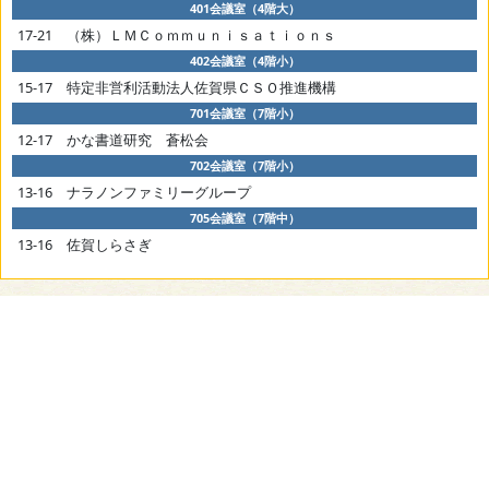
401会議室（4階大）
17-21 （株）ＬＭＣｏｍｍｕｎｉｓａｔｉｏｎｓ
402会議室（4階小）
15-17 特定非営利活動法人佐賀県ＣＳＯ推進機構
701会議室（7階小）
12-17 かな書道研究 蒼松会
702会議室（7階小）
13-16 ナラノンファミリーグループ
705会議室（7階中）
13-16 佐賀しらさぎ