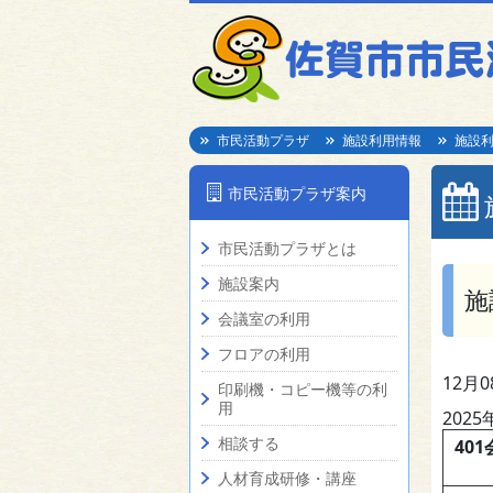
市民活動プラザ
施設利用情報
施設
市民活動プラザ案内
市民活動プラザとは
施設案内
施
会議室の利用
フロアの利用
12月
印刷機・コピー機等の利
用
202
相談する
40
人材育成研修・講座