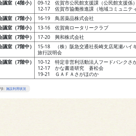
2会議室（4階小）
09-12 佐賀市公民館支援課（公民館支援係
12-17 佐賀市協働推進課（地域コミュニテ
1会議室（7階小）
16-19 鳥居薬品株式会社
2会議室（7階小）
13-16 佐賀南ロータリークラブ
3会議室（7階中）
17-20 興和株式会社
4会議室（7階中）
15-18 （株）阪急交通社長崎支店尾瀬ハイ
旅行説明会
5会議室（7階中）
10-12 特定非営利活動法人フードバンクさ
12-17 かな書道研究 蒼松会
19-21 ＧＡＦＡさがほのか
リ
:
施設利用状況