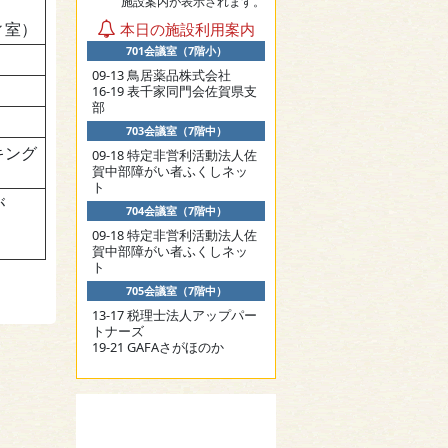
施設案内が表示されます。
）
ィ室）
本日の施設利用案内
701会議室（7階小）
09-13 鳥居薬品株式会社
16-19 表千家同門会佐賀県支
部
703会議室（7階中）
キング
09-18 特定非営利活動法人佐
賀中部障がい者ふくしネッ
ト
が
704会議室（7階中）
09-18 特定非営利活動法人佐
賀中部障がい者ふくしネッ
ト
705会議室（7階中）
13-17 税理士法人アップパー
トナーズ
19-21 GAFAさがほのか