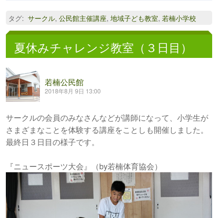
タグ
:
サークル
,
公民館主催講座
,
地域子ども教室
,
若楠小学校
夏休みチャレンジ教室（３日目）
若楠公民館
2018年8月 9日 13:00
サークルの会員のみなさんなどが講師になって、小学生が
さまざまなことを体験する講座をことしも開催しました。
最終日３日目の様子です。
『ニュースポーツ大会』（by若楠体育協会）