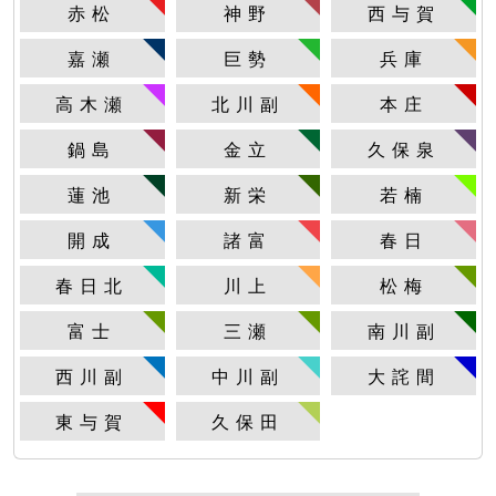
赤松
神野
西与賀
嘉瀬
巨勢
兵庫
高木瀬
北川副
本庄
鍋島
金立
久保泉
蓮池
新栄
若楠
開成
諸富
春日
春日北
川上
松梅
富士
三瀬
南川副
西川副
中川副
大詫間
東与賀
久保田