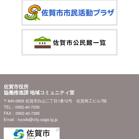
佐賀市役所
協働推進課 地域コミュニティ室
〒840-0826 佐賀市白山二丁目1番12号 佐賀商工ビル7階
TEL：0952-40-7039
FAX：0952-40-7385
Email：kyodo@city.saga.lg.jp