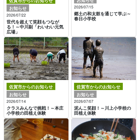
佐賀市からのお知らせ
2026/07/15
お知らせ
郷土の和太鼓を通じて学ぶ～
2026/07/22
春日小学校
世代を超えて笑顔もつなが
る！～中川副「わいわい元気
広場」
佐賀市からのお知らせ
佐賀市からのお知らせ
お知らせ
お知らせ
2026/07/14
2026/07/07
クラスみんなで挑戦！～本庄
泥んこ笑顔！～川上小学校の
小学校の田植え体験
田植え体験