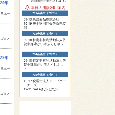
施設案内が表示されます。
24年
本日の施設利用案内
701会議室（7階小）
る日本一
09-13 鳥居薬品株式会社
16-19 表千家同門会佐賀県支
部
703会議室（7階中）
。ゴミと
09-18 特定非営利活動法人佐
賀中部障がい者ふくしネッ
ト
704会議室（7階中）
23年
09-18 特定非営利活動法人佐
賀中部障がい者ふくしネッ
る日本一
ト
705会議室（7階中）
13-17 税理士法人アップパー
トナーズ
19-21 GAFAさがほのか
。ゴミと