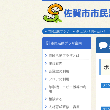
市民活動プラザ
探したい！調べたい！
市民活動プラザ案内
市民活動プラザとは
施設案内
ボ
会議室の利用
フロアの利用
ボラ
印刷機・コピー機等の利
用
相談する
人材育成研修・講座
ボラ