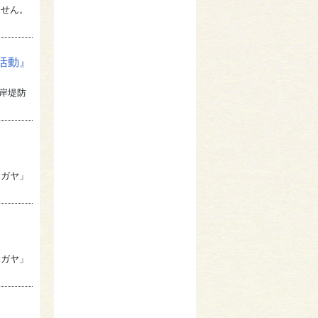
ません。
活動』
海岸堤防
チガヤ」
チガヤ」