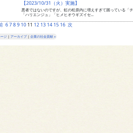
【2023/10/31（火）実施】
悪者ではないのですが、虹の松原内に増えすぎて困っている「
「ハリエンジュ」「ヒメヒオウギズイセ...
前
6
7
8
9
10
11
12
13
14
15
16
次
ページ
|
アーカイブ
|
企業の社会貢献 »