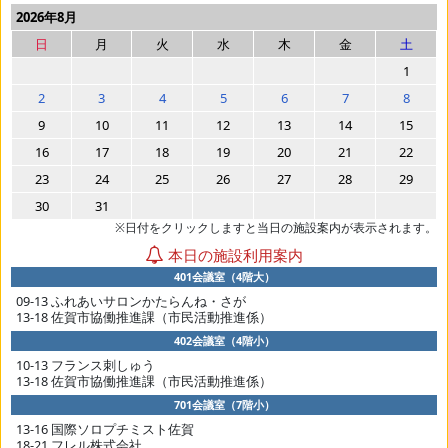
2026年8月
日
月
火
水
木
金
土
1
2
3
4
5
6
7
8
9
10
11
12
13
14
15
16
17
18
19
20
21
22
23
24
25
26
27
28
29
30
31
※日付をクリックしますと当日の施設案内が表示されます。
本日の施設利用案内
401会議室（4階大）
09-13 ふれあいサロンかたらんね・さが
13-18 佐賀市協働推進課（市民活動推進係）
402会議室（4階小）
10-13 フランス刺しゅう
13-18 佐賀市協働推進課（市民活動推進係）
701会議室（7階小）
13-16 国際ソロプチミスト佐賀
18-21 フレル株式会社