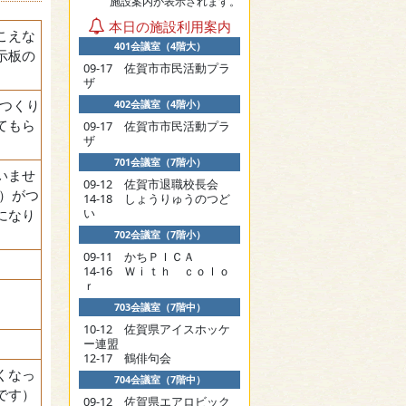
施設案内が表示されます。
本日の施設利用案内
こえな
401会議室（4階大）
示板の
09-17 佐賀市市民活動プラ
ザ
をつくり
402会議室（4階小）
てもら
09-17 佐賀市市民活動プラ
ザ
701会議室（7階小）
いませ
09-12 佐賀市退職校長会
）がつ
14-18 しょうりゅうのつど
い
になり
702会議室（7階小）
09-11 かちＰＩＣＡ
14-16 Ｗｉｔｈ ｃｏｌｏ
ｒ
703会議室（7階中）
10-12 佐賀県アイスホッケ
ー連盟
12-17 鶴俳句会
くなっ
704会議室（7階中）
です）
09-12 佐賀県エアロビック