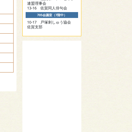
連盟理事会
13-16 佐賀同人俳句会
705会議室（7階中）
10-17 戸塚刺しゅう協会
佐賀支部