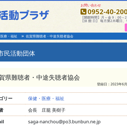
お問い合わせ
0952-40-20
【開館時間】月～金 9：00～21
【休 館 日】 毎月第2木曜日、
・医療・福祉
佐賀県難聴者・中途失聴者協会
市民活動団体
賀県難聴者・中途失聴者協会
登録日：2023年6月
ゴリー
保健・医療・福祉
者
会長 庄籠 美樹子
il
saga-nanchou@po3.bunbun.ne.jp