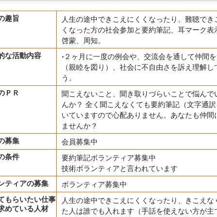
の趣旨
人生の途中できこえにくくなったり、難聴でき
くなった方の社会参加と要約筆記、耳マーク表
啓蒙、周知。
的な活動内容
◦２ヶ月に一度の例会や、交流会を通して仲間
（親睦を図り）、社会に不自由さを訴え理解し
う。
のＰＲ
聞こえないこと、聞き取りづらいことで悩んで
んか？ 全く聞こえなくても要約筆記（文字通訳
いていますので心配ありません。あなたも仲間
ませんか？
の募集
会員募集中
の条件
要約筆記ボランティア募集中
技術ボランティアと言われています
ンティアの募集
ボランティア募集中
てもらいたい仕事
人生の途中できこえにくくなったり、きこえな
求めている人材
た人は誰でも入れます（手話を使えない方が主