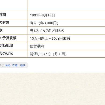
時期
1991年8月18日
の有無
有り（年3,000円）
数
男1名／女7名／計8名
の予算規模
10万円以上～30万円未満
活動地域
佐賀県内
会の状況
開催している（月１回）
リ
:
保健・医療・福祉