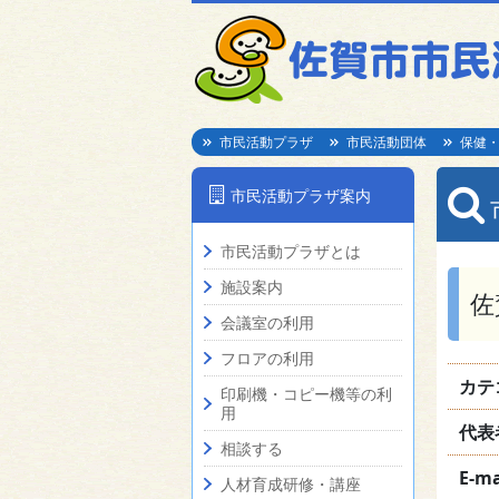
市民活動プラザ
市民活動団体
保健
市民活動プラザ案内
市民活動プラザとは
施設案内
佐
会議室の利用
フロアの利用
カテ
印刷機・コピー機等の利
用
代表
相談する
E-ma
人材育成研修・講座