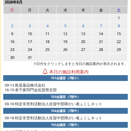
2026年8月
日
月
火
水
木
金
土
1
2
3
4
5
6
7
8
9
10
11
12
13
14
15
16
17
18
19
20
21
22
23
24
25
26
27
28
29
30
31
※日付をクリックしますと当日の施設案内が表示されます。
本日の施設利用案内
701会議室（7階小）
09-13 鳥居薬品株式会社
16-19 表千家同門会佐賀県支部
703会議室（7階中）
09-18 特定非営利活動法人佐賀中部障がい者ふくしネット
704会議室（7階中）
09-18 特定非営利活動法人佐賀中部障がい者ふくしネット
705会議室（7階中）