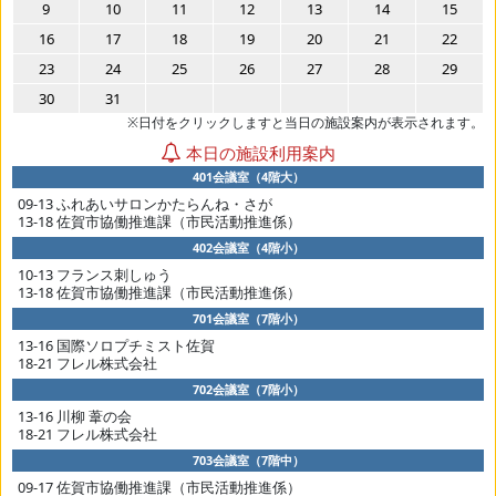
9
10
11
12
13
14
15
16
17
18
19
20
21
22
23
24
25
26
27
28
29
30
31
※日付をクリックしますと当日の施設案内が表示されます。
本日の施設利用案内
401会議室（4階大）
09-13 ふれあいサロンかたらんね・さが
13-18 佐賀市協働推進課（市民活動推進係）
402会議室（4階小）
10-13 フランス刺しゅう
13-18 佐賀市協働推進課（市民活動推進係）
701会議室（7階小）
13-16 国際ソロプチミスト佐賀
18-21 フレル株式会社
702会議室（7階小）
13-16 川柳 葦の会
18-21 フレル株式会社
703会議室（7階中）
09-17 佐賀市協働推進課（市民活動推進係）