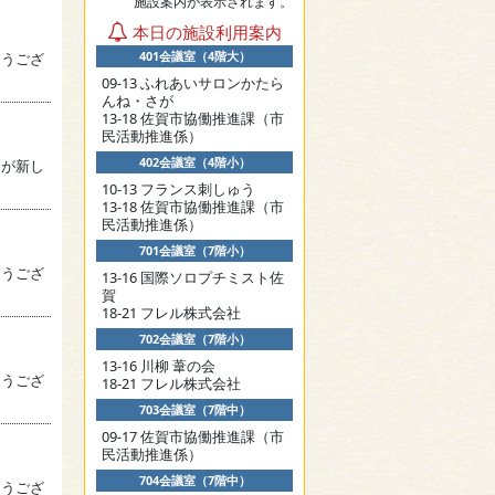
施設案内が表示されます。
本日の施設利用案内
401会議室（4階大）
とうござ
09-13 ふれあいサロンかたら
んね・さが
13-18 佐賀市協働推進課（市
民活動推進係）
402会議室（4階小）
」が新し
10-13 フランス刺しゅう
13-18 佐賀市協働推進課（市
民活動推進係）
701会議室（7階小）
とうござ
13-16 国際ソロプチミスト佐
賀
18-21 フレル株式会社
702会議室（7階小）
13-16 川柳 葦の会
とうござ
18-21 フレル株式会社
703会議室（7階中）
09-17 佐賀市協働推進課（市
民活動推進係）
704会議室（7階中）
とうござ