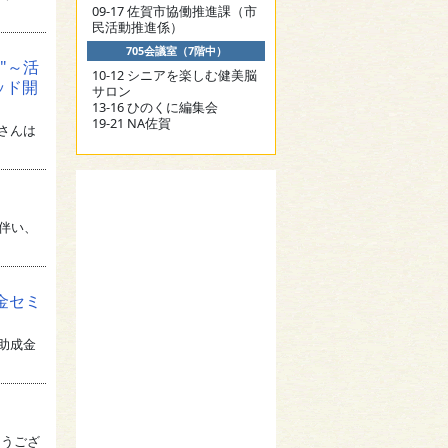
09-17 佐賀市協働推進課（市
民活動推進係）
705会議室（7階中）
"～活
10-12 シニアを楽しむ健美脳
ッド開
サロン
13-16 ひのくに編集会
19-21 NA佐賀
さんは
に伴い、
金セミ
助成金
とうござ