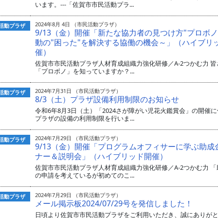
います。---「佐賀市市民活動プラ...
2024年8月 4日 （市民活動プラザ）
活動プラザ
9/13（金）開催「新たな協力者の見つけ方"プロボノ
動の"困った"を解決する協働の機会～」（ハイブリ
催）
佐賀市市民活動プラザ人材育成組織力強化研修／A-2つかむ力 皆
「プロボノ」を知っていますか？...
2024年7月31日 （市民活動プラザ）
活動プラザ
8/3（土）プラザ設備利用制限のお知らせ
令和6年8月3日（土）「2024さが障がい児花火鑑賞会」の開催
プラザの設備の利用制限を行いま...
2024年7月29日 （市民活動プラザ）
活動プラザ
9/13（金）開催「プログラムオフィサーに学ぶ助成
ナー＆説明会」（ハイブリッド開催）
佐賀市市民活動プラザ人材育成組織力強化研修／A-2つかむ力 「
の申請を考えているが初めてのこ...
2024年7月29日 （市民活動プラザ）
活動プラザ
メール掲示板2024/07/29号を発信しました！
日頃より佐賀市市民活動プラザをご利用いただき、誠にありが