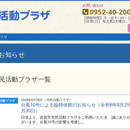
お問い合わせ
0952-40-20
【開館時間】月～金 9：00～21
【休 館 日】 毎月第2木曜日、
プラザ
お知らせ
民活動プラザ一覧
2024年8月28日 （市民活動プラザ）
活動プラザ
台風10号による臨時休館のお知らせ（令和6年8月2
月30日）
日頃より、佐賀市市民活動プラザをご利用いただき、誠にあり
ざいます。台風10号の影響を考慮し...