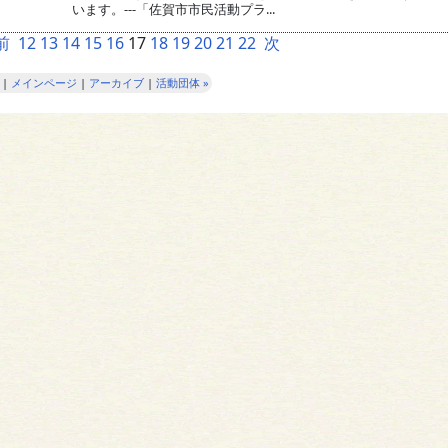
います。---「佐賀市市民活動プラ...
前
12
13
14
15
16
17
18
19
20
21
22
次
|
メインページ
|
アーカイブ
|
活動団体 »