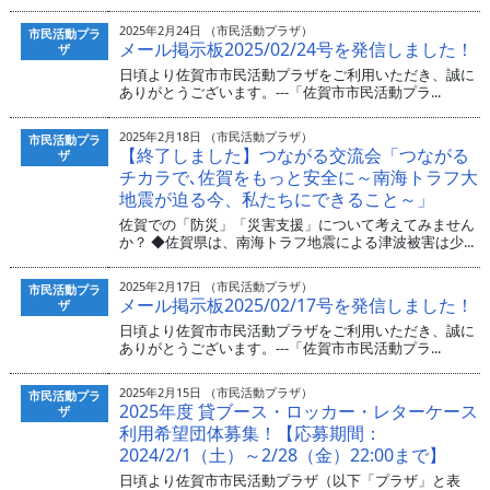
2025年2月24日 （市民活動プラザ）
市民活動プラ
メール掲示板2025/02/24号を発信しました！
ザ
日頃より佐賀市市民活動プラザをご利用いただき、誠に
ありがとうございます。---「佐賀市市民活動プラ...
2025年2月18日 （市民活動プラザ）
市民活動プラ
【終了しました】つながる交流会「つながる
ザ
チカラで､佐賀をもっと安全に～南海トラフ大
地震が迫る今、私たちにできること～」
佐賀での「防災」「災害支援」について考えてみません
か？ ◆佐賀県は、南海トラフ地震による津波被害は少...
2025年2月17日 （市民活動プラザ）
市民活動プラ
メール掲示板2025/02/17号を発信しました！
ザ
日頃より佐賀市市民活動プラザをご利用いただき、誠に
ありがとうございます。---「佐賀市市民活動プラ...
2025年2月15日 （市民活動プラザ）
市民活動プラ
2025年度 貸ブース・ロッカー・レターケース
ザ
利用希望団体募集！【応募期間：
2024/2/1（土）～2/28（金）22:00まで】
日頃より佐賀市市民活動プラザ（以下「プラザ」と表