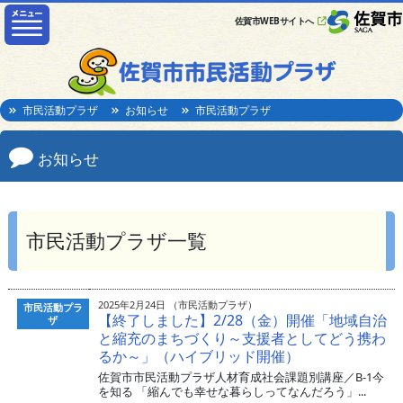
佐賀市WEBサイトへ
市民活動プラザ
お知らせ
市民活動プラザ
お知らせ
市民活動プラザ一覧
2025年2月24日 （市民活動プラザ）
市民活動プラ
【終了しました】2/28（金）開催「地域自治
ザ
と縮充のまちづくり～支援者としてどう携わ
るか～」（ハイブリッド開催）
佐賀市市民活動プラザ人材育成社会課題別講座／B-1今
を知る 「縮んでも幸せな暮らしってなんだろう」...