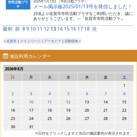
2025年1月13日 （市民活動プラザ）
市民活動プラ
メール掲示板2025/01/13号を発信しました！
ザ
日頃より佐賀市市民活動プラザをご利用いただき、誠に
ありがとうございます。---「佐賀市市民活動プラ...
最初
前
8
9
10
11
12
13
14
15
16
17
18
次
« 佐賀市
|
メインページ
|
アーカイブ
|
活動団体 »
施設利用カレンダー
2026年8月
日
月
火
水
木
金
土
1
2
3
4
5
6
7
8
9
10
11
12
13
14
15
16
17
18
19
20
21
22
23
24
25
26
27
28
29
30
31
※日付をクリックしますと当日の施設案内が表示されます。