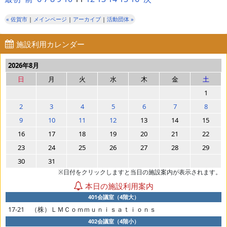
« 佐賀市
|
メインページ
|
アーカイブ
|
活動団体 »
施設利用カレンダー
2026年8月
日
月
火
水
木
金
土
1
2
3
4
5
6
7
8
9
10
11
12
13
14
15
16
17
18
19
20
21
22
23
24
25
26
27
28
29
30
31
※日付をクリックしますと当日の施設案内が表示されます。
本日の施設利用案内
401会議室（4階大）
17-21 （株）ＬＭＣｏｍｍｕｎｉｓａｔｉｏｎｓ
402会議室（4階小）