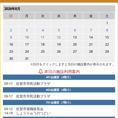
2026年8月
日
月
火
水
木
金
土
1
2
3
4
5
6
7
8
9
10
11
12
13
14
15
16
17
18
19
20
21
22
23
24
25
26
27
28
29
30
31
※日付をクリックしますと当日の施設案内が表示されます。
本日の施設利用案内
401会議室（4階大）
09-17 佐賀市市民活動プラザ
402会議室（4階小）
09-17 佐賀市市民活動プラザ
701会議室（7階小）
09-12 佐賀市退職校長会
14-18 しょうりゅうのつどい