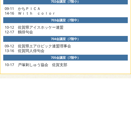
702会議室（7階小）
09-11 かちＰＩＣＡ
14-16 Ｗｉｔｈ ｃｏｌｏｒ
703会議室（7階中）
10-12 佐賀県アイスホッケー連盟
12-17 鶴俳句会
704会議室（7階中）
09-12 佐賀県エアロビック連盟理事会
13-16 佐賀同人俳句会
705会議室（7階中）
10-17 戸塚刺しゅう協会 佐賀支部