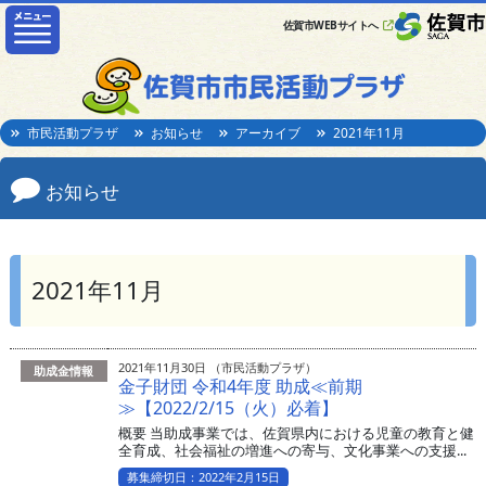
佐賀市WEBサイトへ
市民活動プラザ
お知らせ
アーカイブ
2021年11月
お知らせ
2021年11月
2021年11月30日 （市民活動プラザ）
助成金情報
金子財団 令和4年度 助成≪前期
≫【2022/2/15（火）必着】
概要 当助成事業では、佐賀県内における児童の教育と健
全育成、社会福祉の増進への寄与、文化事業への支援...
募集締切日：2022年2月15日