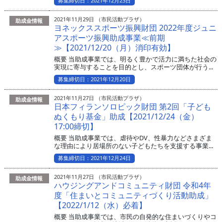
募集締切日：2021年12月23日
2021年11月29日 （市民活動プラザ）
助成金情報
ヨネックススポーツ振興財団 2022年度ジュニ
アスポーツ振興助成事業≪前期
≫【2021/12/20（月）消印有効】
概要 当助成事業では、明るく豊かで活力に満ちた社会の
実現に寄与することを目的とし、スポーツ団体が行う...
募集締切日：2021年12月20日
2021年11月27日 （市民活動プラザ）
助成金情報
日本フィランソロピック財団 第2回「子ども
ぬくもり基金」助成【2021/12/24（金）
17:00締切】
概要 当助成事業では、虐待やDV、性暴力などさまざま
な理由により居場所のない子どもたちを支援する事業...
募集締切日：2021年12月24日
2021年11月27日 （市民活動プラザ）
助成金情報
ハウジングアンドコミュニティ財団 令和4年
度「住まいとコミュニティづくり活動助成」
【2022/1/12（水）必着】
概要 当助成事業では、市民の自発的な住まいづくりやコ