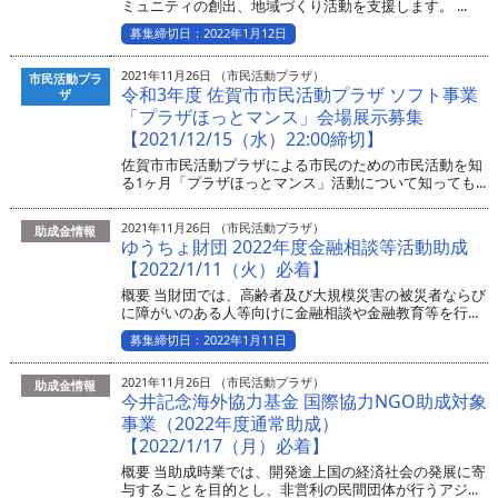
ミュニティの創出、地域づくり活動を支援します。 ...
募集締切日：2022年1月12日
2021年11月26日 （市民活動プラザ）
市民活動プラ
令和3年度 佐賀市市民活動プラザ ソフト事業
ザ
「プラザほっとマンス」会場展示募集
【2021/12/15（水）22:00締切】
佐賀市市民活動プラザによる市民のための市民活動を知
る1ヶ月「プラザほっとマンス」活動について知っても...
2021年11月26日 （市民活動プラザ）
助成金情報
ゆうちょ財団 2022年度金融相談等活動助成
【2022/1/11（火）必着】
概要 当財団では、高齢者及び大規模災害の被災者ならび
に障がいのある人等向けに金融相談や金融教育等を行...
募集締切日：2022年1月11日
2021年11月26日 （市民活動プラザ）
助成金情報
今井記念海外協力基金 国際協力NGO助成対象
事業（2022年度通常助成）
【2022/1/17（月）必着】
概要 当助成時業では、開発途上国の経済社会の発展に寄
与することを目的とし、非営利の民間団体が行うアジ...