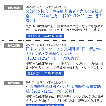
2021年11月29日 （市民活動プラザ）
助成金情報
公益推進協会「横寺敏夫 患者と家族の支援基
金」（2022年助成）【2021/12/25（土）消印
有効】
概要 当助成事業では、病気療養中の患者やその家族のサ
ポートを積極的に行う団体、個人の活動に対し、助成...
募集締切日：2021年12月25日
2021年11月29日 （市民活動プラザ）
助成金情報
日本フィランソロピック財団 第1回「青少年
の自己探求支援基金」助成
【2021/12/24（金）17:00締切】
概要 当助成事業では、「適切なものを読む」「自分の考
えを述べる」「他人の考えを傾聴する」というプロセ...
募集締切日：2021年12月24日
2021年11月29日 （市民活動プラザ）
助成金情報
小西国際交流財団 令和3年度国際交流事業助
成【2021/12/23（木）必着】
概要 当助成事業では、国際親善および人類の幸福に貢献
することを目的とし、諸外国とのより親密な相互理解...