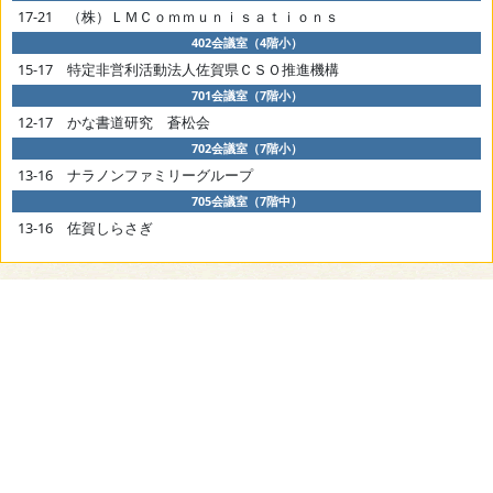
17-21 （株）ＬＭＣｏｍｍｕｎｉｓａｔｉｏｎｓ
402会議室（4階小）
15-17 特定非営利活動法人佐賀県ＣＳＯ推進機構
701会議室（7階小）
12-17 かな書道研究 蒼松会
702会議室（7階小）
13-16 ナラノンファミリーグループ
705会議室（7階中）
13-16 佐賀しらさぎ