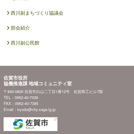
西川副まちづくり協議会
部会紹介
西川副公民館
佐賀市役所
協働推進課 地域コミュニティ室
〒840-0826 佐賀市白山二丁目1番12号 佐賀商工ビル7階
TEL：0952-40-7039
FAX：0952-40-7385
Email：kyodo@city.saga.lg.jp