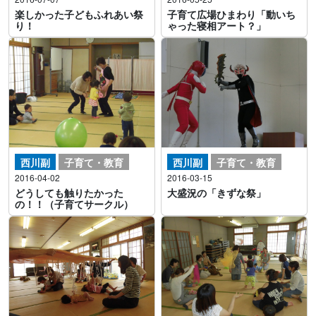
楽しかった子どもふれあい祭
子育て広場ひまわり「動いち
り！
ゃった寝相アート？」
西川副
子育て・教育
西川副
子育て・教育
2016-04-02
2016-03-15
どうしても触りたかった
大盛況の「きずな祭」
の！！（子育てサークル）