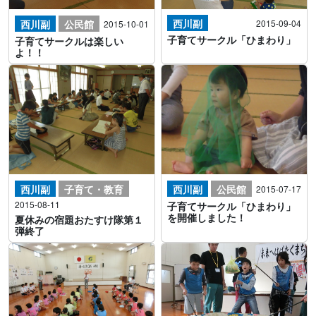
西川副
西川副
公民館
2015-09-04
2015-10-01
子育てサークル「ひまわり」
子育てサークルは楽しい
よ！！
西川副
子育て・教育
西川副
公民館
2015-07-17
2015-08-11
子育てサークル「ひまわり」
を開催しました！
夏休みの宿題おたすけ隊第１
弾終了