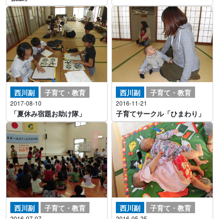
西川副
子育て・教育
西川副
子育て・教育
2017-08-10
2016-11-21
「夏休み宿題お助け隊」
子育てサークル「ひまわり」
西川副
子育て・教育
西川副
子育て・教育
2016-07-07
2016-05-25