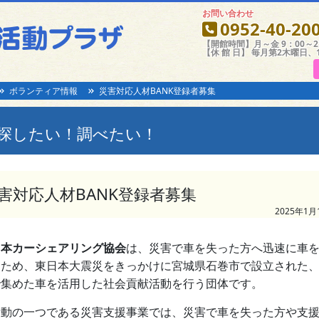
お問い合わせ
0952-40-20
【開館時間】月～金 9：00～21
【休 館 日】 毎月第2木曜日、
ボランティア情報
災害対応人材BANK登録者募集
探したい！調べたい！
害対応人材BANK登録者募集
2025年1月
日本カーシェアリング協会
は、災害で車を失った方へ迅速に車
るため、東日本大震災をきっかけに宮城県石巻市で設立された
で集めた車を活用した社会貢献活動を行う団体です。
動の一つである災害支援事業では、災害で車を失った方や支