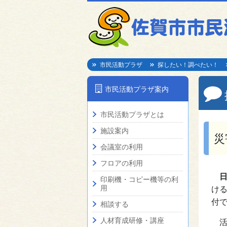
市民活動プラザ
探したい！調べたい！
市民活動プラザ案内
市民活動プラザとは
施設案内
災
会議室の利用
フロアの利用
印刷機・コピー機等の利
用
け
付
相談する
人材育成研修・講座
活