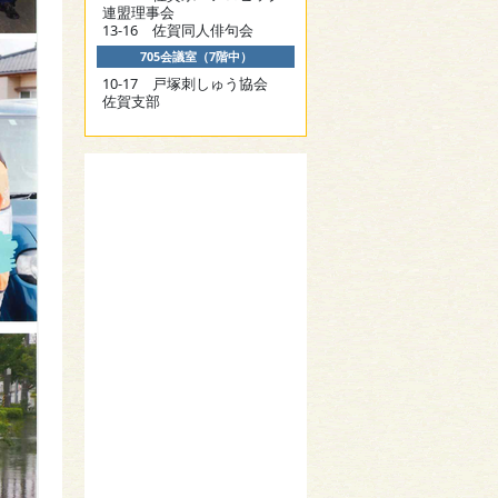
連盟理事会
13-16 佐賀同人俳句会
705会議室（7階中）
10-17 戸塚刺しゅう協会
佐賀支部