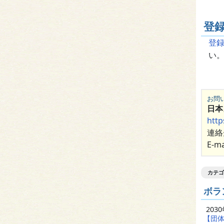
登
登
い
お問
日本
http
連絡先
E-ma
カテゴ
ボラ
203
【団