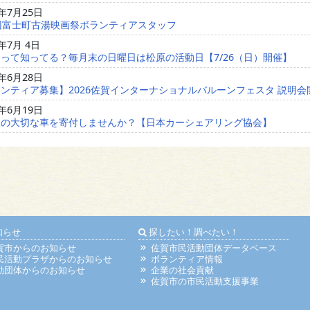
6年7月25日
回富士町古湯映画祭ボランティアスタッフ
6年7月 4日
って知ってる？毎月末の日曜日は松原の活動日【7/26（日）開催】
6年6月28日
ンティア募集】2026佐賀インターナショナルバルーンフェスタ 説明会
6年6月19日
たの大切な車を寄付しませんか？【日本カーシェアリング協会】
知らせ
探したい！調べたい！
賀市からのお知らせ
佐賀市民活動団体データベース
民活動プラザからのお知らせ
ボランティア情報
動団体からのお知らせ
企業の社会貢献
佐賀市の市民活動支援事業