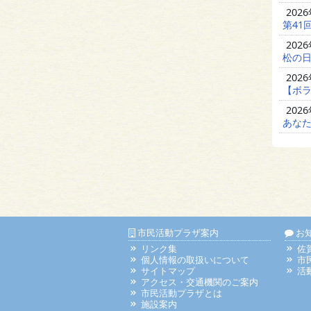
202
第41
202
松の日
202
【ボラ
202
あな
市民活動プラザ案内
お
リンク集
佐
個人情報の取扱いについて
市
サイトマップ
活
アクセス・交通機関のご案内
市民活動プラザとは
施設案内