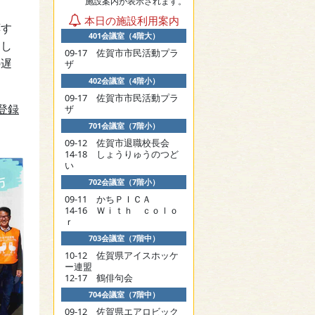
施設案内が表示されます。
本日の施設利用案内
応す
401会議室（4階大）
まし
09-17 佐賀市市民活動プラ
の遅
ザ
402会議室（4階小）
09-17 佐賀市市民活動プラ
登録
ザ
701会議室（7階小）
09-12 佐賀市退職校長会
14-18 しょうりゅうのつど
い
702会議室（7階小）
09-11 かちＰＩＣＡ
14-16 Ｗｉｔｈ ｃｏｌｏ
ｒ
703会議室（7階中）
10-12 佐賀県アイスホッケ
ー連盟
12-17 鶴俳句会
704会議室（7階中）
09-12 佐賀県エアロビック