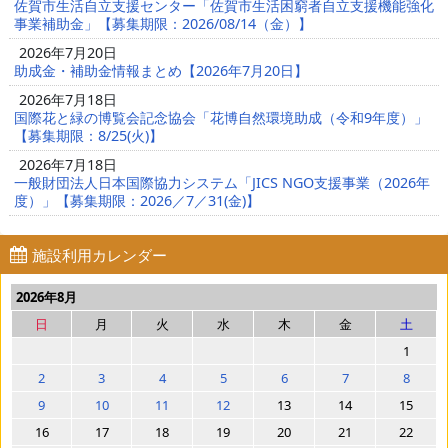
佐賀市生活自立支援センター「佐賀市生活困窮者自立支援機能強化
事業補助金」【募集期限：2026/08/14（金）】
2026年7月20日
助成金・補助金情報まとめ【2026年7月20日】
2026年7月18日
国際花と緑の博覧会記念協会「花博自然環境助成（令和9年度）」
【募集期限：8/25(火)】
2026年7月18日
一般財団法人日本国際協力システム「JICS NGO支援事業（2026年
度）」【募集期限：2026／7／31(金)】
施設利用カレンダー
2026年8月
日
月
火
水
木
金
土
1
2
3
4
5
6
7
8
9
10
11
12
13
14
15
16
17
18
19
20
21
22