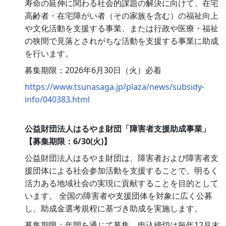
寿命の延伸に関わる社会的課題の解決に向けて、在宅
高齢者・在宅障がい者（その家族を含む）の福祉向上
や文化活動を支援する事業、または行政や医療・福祉
の狭間で見落とされがちな活動を支援する事業に助成
を行います。
募集期限：2026年6月30日（火）必着
https://www.tsunasaga.jp/plaza/news/subsidy-
info/040383.html
公益財団法人はるやま財団「障害者支援助成事業」
【募集期限：6/30(火)】
公益財団法人はるやま財団は、障害者および障害者支
援団体による社会参加活動を支援することで、明るく
活力ある地域社会の実現に貢献することを目的として
います。 全国の障害者や支援団体を対象に広く公募
し、助成金選考規程に基づき助成を実施します。
募集期限：年間を通じて募集、申込締切は毎年12月末