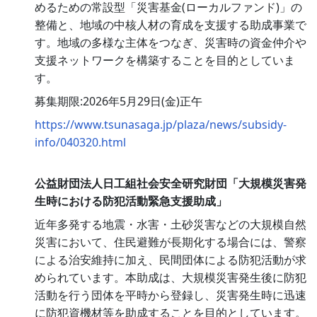
めるための常設型「災害基金(ローカルファンド)」の
整備と、地域の中核人材の育成を支援する助成事業で
す。地域の多様な主体をつなぎ、災害時の資金仲介や
支援ネットワークを構築することを目的としていま
す。
募集期限:2026年5月29日(金)正午
https://www.tsunasaga.jp/plaza/news/subsidy-
info/040320.html
公益財団法人日工組社会安全研究財団「大規模災害発
生時における防犯活動緊急支援助成」
近年多発する地震・水害・土砂災害などの大規模自然
災害において、住民避難が長期化する場合には、警察
による治安維持に加え、民間団体による防犯活動が求
められています。本助成は、大規模災害発生後に防犯
活動を行う団体を平時から登録し、災害発生時に迅速
に防犯資機材等を助成することを目的としています。