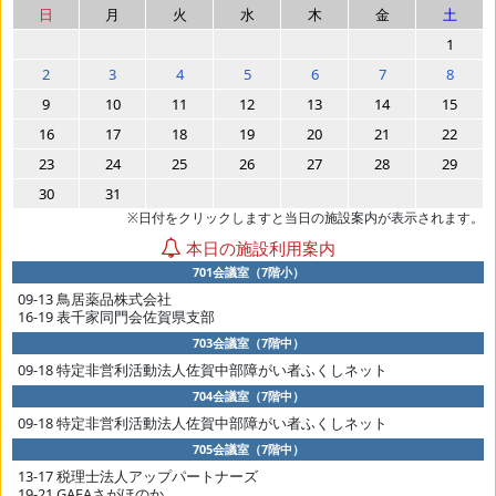
日
月
火
水
木
金
土
1
2
3
4
5
6
7
8
9
10
11
12
13
14
15
16
17
18
19
20
21
22
23
24
25
26
27
28
29
30
31
※日付をクリックしますと当日の施設案内が表示されます。
本日の施設利用案内
701会議室（7階小）
09-13 鳥居薬品株式会社
16-19 表千家同門会佐賀県支部
703会議室（7階中）
09-18 特定非営利活動法人佐賀中部障がい者ふくしネット
704会議室（7階中）
09-18 特定非営利活動法人佐賀中部障がい者ふくしネット
705会議室（7階中）
13-17 税理士法人アップパートナーズ
19-21 GAFAさがほのか