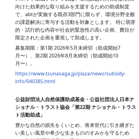
向けた効果的な取り組みを支援するための助成制度
で、abtが実施する既存3部門に限らず、環境分野全般
の課題解決に寄与する活動を対象とします。 特に萌芽
的・試行的な内容や社会的緊急性の高い企画、費目が
限定された企画を重視して助成します。
募集期限：第1期 2026年5月末締切（助成開始7
月〜）、第2期 2026年8月末締切（助成開始10
月〜）。
https://www.tsunasaga.jp/plaza/news/subsidy-
info/040385.html
公益財団法人自然保護助成基金・公益社団法人日本ナ
ショナル・トラスト協会「第22期 ナショナル・トラス
ト活動助成」
豊かな自然の損失をくいとめ、将来世代に引き継ぎた
い美しい風景や希少な生きもののすみかを守るため