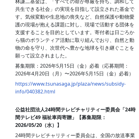
林謙二基金は、「すべての命が尊厳を持ち、調和して
共生できる社会」の実現を目指して設立された基金で
す。気候変動や生息地の喪失など、自然保護や動物愛
護の現場が抱える課題に対し、現場で活動する団体を
支援することを目的としています。寄付者は日ごろか
ら猫のボランティア活動に取り組んでおり、自然と動
物の命を守り、次世代へ豊かな地球を引き継ぐことを
願って設立されました。
募集期限：2026年5月15日（金）必着（応募期間：
2026年4月20日（月）〜2026年5月15日（金）必着）
https://www.tsunasaga.jp/plaza/news/subsidy-
info/040382.html
公益社団法人24時間テレビチャリティー委員会「24時
間テレビ49 福祉車両寄贈」【募集期限：
2026/05/20（水）】
24時間テレビチャリティー委員会は、全国の放送事業