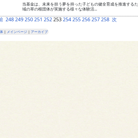
当基金は、未来を担う夢を持った子どもの健全育成を推進する
域の草の根団体が実施する様々な体験活...
前
248
249
250
251
252
253
254
255
256
257
258
次
団体
|
メインページ
|
アーカイブ