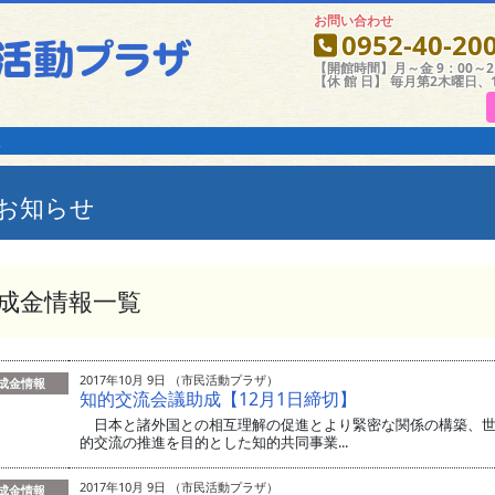
お問い合わせ
0952-40-20
【開館時間】月～金 9：00～21
【休 館 日】 毎月第2木曜日、
報
お知らせ
成金情報一覧
2017年10月 9日 （市民活動プラザ）
成金情報
知的交流会議助成【12月1日締切】
日本と諸外国との相互理解の促進とより緊密な関係の構築、世
的交流の推進を目的とした知的共同事業...
2017年10月 9日 （市民活動プラザ）
成金情報