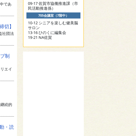
09-17 佐賀市協働推進課（市
動中であ
民活動推進係）
705会議室（7階中）
10-12 シニアを楽しむ健美脳
日締切】
サロン
13-16 ひのくに編集会
益社団法
19-21 NA佐賀
ィブ制
】
クリエイ
を継続的
活動・読