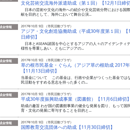
文化芸術交流海外派遣助成（第１回）【12月1日締
日本の芸術や文化の海外への紹介や文化芸術分野における国際
献を目的として、海外において舞台公演...
2017年10月 9日 （市民活動プラザ）
成金情報
アジア・文化創造協働助成（平成30年度第１回）【1
日締切】
日本とASEAN諸国を中心とするアジアの人々のアイデンティ
様性を尊重しあい、ともにアジアの...
2017年10月 9日 （市民活動プラザ）
成金情報
草の根市民基金・ぐらん（アジア草の根助成 2017
【11月13日締切】
当基金について この基金は、行政や企業がつくった基金では
民活動をすすめる意志を持った多くの...
2017年10月 9日 （市民活動プラザ）
成金情報
平成30年度振興助成事業（図書館）【11月6日締切
助成の趣旨 わが国の図書館事業の健全な発展を図り、もって国
育・文化の発展に寄与することを目的と...
2017年10月 9日 （市民活動プラザ）
成金情報
国際教育交流団体への助成【11月30日締切】