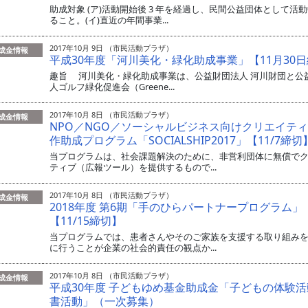
助成対象 (ア)活動開始後 3 年を経過し、民間公益団体として活
ること。(イ)直近の年間事業...
2017年10月 9日 （市民活動プラザ）
成金情報
平成30年度「河川美化・緑化助成事業」【11月30
趣旨 河川美化・緑化助成事業は、公益財団法人 河川財団と公
人ゴルフ緑化促進会（Greene...
2017年10月 8日 （市民活動プラザ）
成金情報
NPO／NGO／ソーシャルビジネス向けクリエイテ
作助成プログラム「SOCIALSHIP2017」【11/7締切
当プログラムは、社会課題解決のために、非営利団体に無償で
ティブ（広報ツール）を提供するもので...
2017年10月 8日 （市民活動プラザ）
成金情報
2018年度 第6期「手のひらパートナープログラム」
【11/15締切】
当プログラムでは、患者さんやそのご家族を支援する取り組み
に行うことが企業の社会的責任の観点か...
2017年10月 8日 （市民活動プラザ）
成金情報
平成30年度 子どもゆめ基金助成金「子どもの体験
書活動」（一次募集）