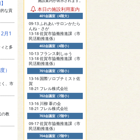
施設案内が表示されます。
切】
本日の施設利用案内
的な貢
401会議室（4階大）
09-13 ふれあいサロンかたら
んね・さが
2月1
13-18 佐賀市協働推進課（市
民活動推進係）
402会議室（4階小）
ティと多
10-13 フランス刺しゅう
13-18 佐賀市協働推進課（市
民活動推進係）
年度）
701会議室（7階小）
13-16 国際ソロプチミスト佐
なく、市
賀
18-21 フレル株式会社
702会議室（7階小）
13-16 川柳 葦の会
】
18-21 フレル株式会社
民の教
703会議室（7階中）
09-17 佐賀市協働推進課（市
民活動推進係）
704会議室（7階中）