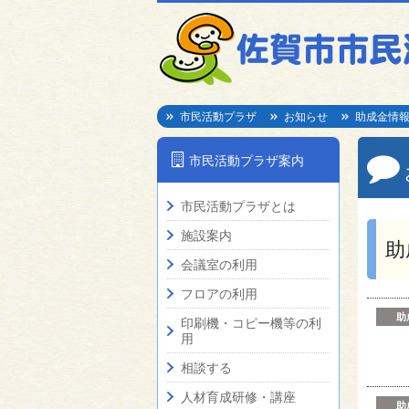
市民活動プラザ
お知らせ
助成金情
市民活動プラザ案内
市民活動プラザとは
施設案内
助
会議室の利用
フロアの利用
助
印刷機・コピー機等の利
用
相談する
人材育成研修・講座
助