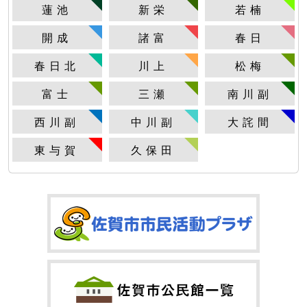
蓮池
新栄
若楠
開成
諸富
春日
春日北
川上
松梅
富士
三瀬
南川副
西川副
中川副
大詫間
東与賀
久保田