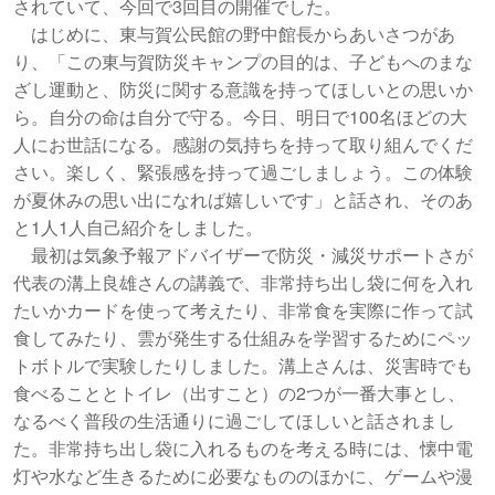
されていて、今回で3回目の開催でした。
はじめに、東与賀公民館の野中館長からあいさつがあ
り、「この東与賀防災キャンプの目的は、子どもへのまな
ざし運動と、防災に関する意識を持ってほしいとの思いか
ら。自分の命は自分で守る。今日、明日で100名ほどの大
人にお世話になる。感謝の気持ちを持って取り組んでくだ
さい。楽しく、緊張感を持って過ごしましょう。この体験
が夏休みの思い出になれば嬉しいです」と話され、そのあ
と1人1人自己紹介をしました。
最初は気象予報アドバイザーで防災・減災サポートさが
代表の溝上良雄さんの講義で、非常持ち出し袋に何を入れ
たいかカードを使って考えたり、非常食を実際に作って試
食してみたり、雲が発生する仕組みを学習するためにペッ
トボトルで実験したりしました。溝上さんは、災害時でも
食べることとトイレ（出すこと）の2つが一番大事とし、
なるべく普段の生活通りに過ごしてほしいと話されまし
た。非常持ち出し袋に入れるものを考える時には、懐中電
灯や水など生きるために必要なもののほかに、ゲームや漫