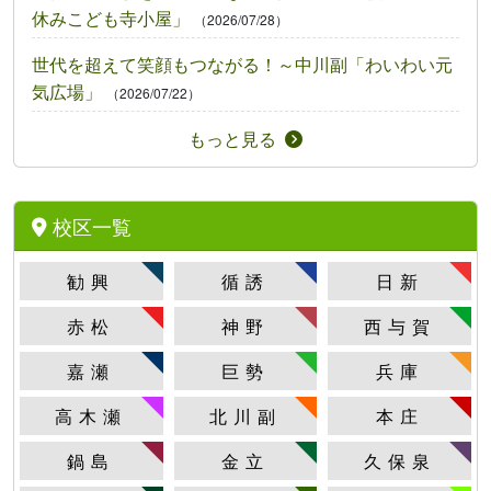
休みこども寺小屋」
（2026/07/28）
世代を超えて笑顔もつながる！～中川副「わいわい元
気広場」
（2026/07/22）
もっと見る
校区一覧
勧興
循誘
日新
赤松
神野
西与賀
嘉瀬
巨勢
兵庫
高木瀬
北川副
本庄
鍋島
金立
久保泉