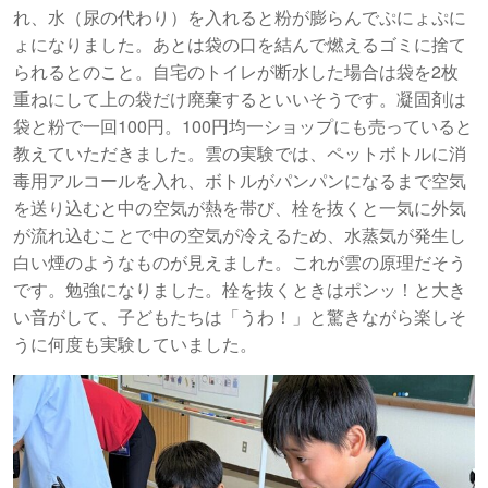
れ、水（尿の代わり）を入れると粉が膨らんでぷにょぷに
ょになりました。あとは袋の口を結んで燃えるゴミに捨て
られるとのこと。自宅のトイレが断水した場合は袋を2枚
重ねにして上の袋だけ廃棄するといいそうです。凝固剤は
袋と粉で一回100円。100円均一ショップにも売っていると
教えていただきました。雲の実験では、ペットボトルに消
毒用アルコールを入れ、ボトルがパンパンになるまで空気
を送り込むと中の空気が熱を帯び、栓を抜くと一気に外気
が流れ込むことで中の空気が冷えるため、水蒸気が発生し
白い煙のようなものが見えました。これが雲の原理だそう
です。勉強になりました。栓を抜くときはポンッ！と大き
い音がして、子どもたちは「うわ！」と驚きながら楽しそ
うに何度も実験していました。