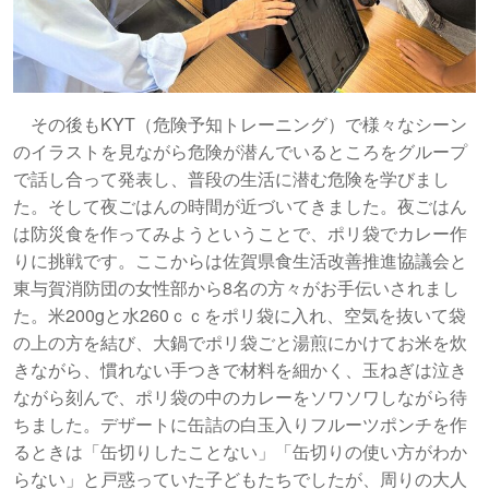
その後もKYT（危険予知トレーニング）で様々なシーン
のイラストを見ながら危険が潜んでいるところをグループ
で話し合って発表し、普段の生活に潜む危険を学びまし
た。そして夜ごはんの時間が近づいてきました。夜ごはん
は防災食を作ってみようということで、ポリ袋でカレー作
りに挑戦です。ここからは佐賀県食生活改善推進協議会と
東与賀消防団の女性部から8名の方々がお手伝いされまし
た。米200gと水260ｃｃをポリ袋に入れ、空気を抜いて袋
の上の方を結び、大鍋でポリ袋ごと湯煎にかけてお米を炊
きながら、慣れない手つきで材料を細かく、玉ねぎは泣き
ながら刻んで、ポリ袋の中のカレーをソワソワしながら待
ちました。デザートに缶詰の白玉入りフルーツポンチを作
るときは「缶切りしたことない」「缶切りの使い方がわか
らない」と戸惑っていた子どもたちでしたが、周りの大人