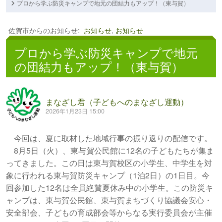
プロから学ぶ防災キャンプで地元の団結力もアップ！（東与賀）
佐賀市からのお知らせ
:
お知らせ
,
お知らせ
プロから学ぶ防災キャンプで地元
の団結力もアップ！（東与賀）
まなざし君（子どもへのまなざし運動）
2026年1月23日 15:00
今回は、夏に取材した地域行事の振り返りの配信です。
8月5日（火）、東与賀公民館に12名の子どもたちが集ま
ってきました。この日は東与賀校区の小学生、中学生を対
象に行われる東与賀防災キャンプ（1泊2日）の1日目。今
回参加した12名は全員絶賛夏休み中の小学生。この防災キ
ャンプは、東与賀公民館、東与賀まちづくり協議会安心・
安全部会、子どもの育成部会等からなる実行委員会が主催