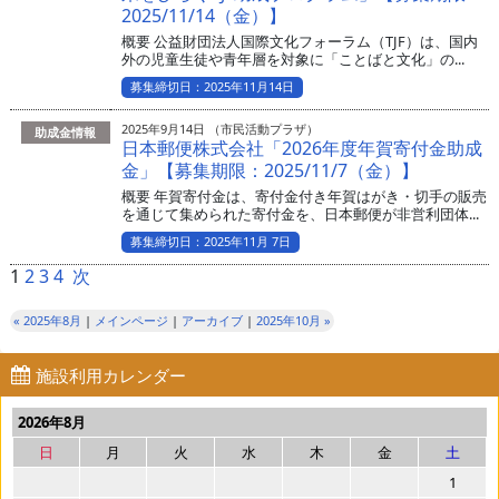
2025/11/14（金）】
概要 公益財団法人国際文化フォーラム（TJF）は、国内
外の児童生徒や青年層を対象に「ことばと文化」の...
募集締切日：2025年11月14日
2025年9月14日 （市民活動プラザ）
助成金情報
日本郵便株式会社「2026年度年賀寄付金助成
金」【募集期限：2025/11/7（金）】
概要 年賀寄付金は、寄付金付き年賀はがき・切手の販売
を通じて集められた寄付金を、日本郵便が非営利団体...
募集締切日：2025年11月 7日
1
2
3
4
次
« 2025年8月
|
メインページ
|
アーカイブ
|
2025年10月 »
施設利用カレンダー
2026年8月
日
月
火
水
木
金
土
1