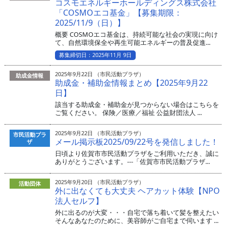
コスモエネルギーホールディングス株式会社
「COSMOエコ基金」【募集期限：
2025/11/9（日）】
概要 COSMOエコ基金は、持続可能な社会の実現に向け
て、自然環境保全や再生可能エネルギーの普及促進...
募集締切日：2025年11月 9日
2025年9月22日 （市民活動プラザ）
助成金情報
助成金・補助金情報まとめ【2025年9月22
日】
該当する助成金・補助金が見つからない場合はこちらを
ご覧ください。 保険／医療／福祉 公益財団法人 ...
2025年9月22日 （市民活動プラザ）
市民活動プラ
メール掲示板2025/09/22号を発信しました！
ザ
日頃より佐賀市市民活動プラザをご利用いただき、誠に
ありがとうございます。---「佐賀市市民活動プラザ...
2025年9月20日 （市民活動プラザ）
活動団体
外に出なくても大丈夫 ヘアカット体験【NPO
法人セルフ】
外に出るのが大変・・・自宅で落ち着いて髪を整えたい
そんなあなたのために、美容師がご自宅まで伺います ...