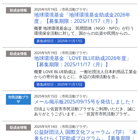
2025年9月19日 （市民活動プラザ）
助成金情報
地球環境基金「地球環境基金助成金2026年
度」【募集期限：2025/11/17（月）】
概要 地球環境基金は、民間団体（NGO・NPO）が行う
環境保全活動に対して、国からの出資や民間からの...
募集締切日：2025年11月17日
2025年9月19日 （市民活動プラザ）
助成金情報
地球環境基金「LOVE BLUE助成2026年度」
【募集期限：2025/11/17（月）】
概要 LOVE BLUE助成は、一般社団法人日本釣用品工業会
からの寄付金をもとに、水辺の清掃活動を含...
募集締切日：2025年11月17日
2025年9月15日 （市民活動プラザ）
市民活動プラ
メール掲示板2025/09/15号を発信しました！
ザ
日頃より佐賀市市民活動プラザをご利用いただき、誠に
ありがとうございます。---「佐賀市市民活動プラザ...
2025年9月14日 （市民活動プラザ）
助成金情報
公益財団法人 国際文化フォーラム（TJF）「未
来をひらくTJF助成プログラム」【募集期限：