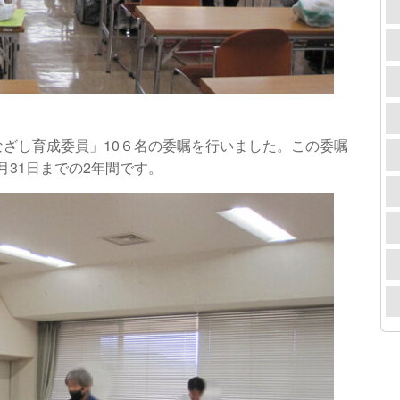
なざし育成委員」10６名の委嘱を行いました。この委嘱
31日までの2年間です。