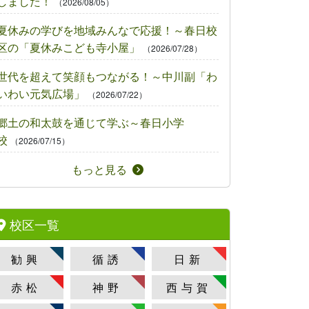
しました！
（2026/08/05）
夏休みの学びを地域みんなで応援！～春日校
区の「夏休みこども寺小屋」
（2026/07/28）
世代を超えて笑顔もつながる！～中川副「わ
いわい元気広場」
（2026/07/22）
郷土の和太鼓を通じて学ぶ～春日小学
校
（2026/07/15）
もっと見る
校区一覧
勧興
循誘
日新
赤松
神野
西与賀