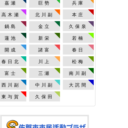
嘉瀬
巨勢
兵庫
高木瀬
北川副
本庄
鍋島
金立
久保泉
蓮池
新栄
若楠
開成
諸富
春日
春日北
川上
松梅
富士
三瀬
南川副
西川副
中川副
大詫間
東与賀
久保田