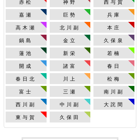
赤松
神野
西与賀
嘉瀬
巨勢
兵庫
高木瀬
北川副
本庄
鍋島
金立
久保泉
蓮池
新栄
若楠
開成
諸富
春日
春日北
川上
松梅
富士
三瀬
南川副
西川副
中川副
大詫間
東与賀
久保田