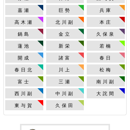
嘉瀬
巨勢
兵庫
高木瀬
北川副
本庄
鍋島
金立
久保泉
蓮池
新栄
若楠
開成
諸富
春日
春日北
川上
松梅
富士
三瀬
南川副
西川副
中川副
大詫間
東与賀
久保田